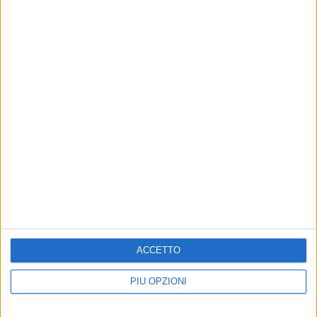
7 AGOSTO 2026
21 anni fa l'incidente aereo dell’ATR 72: il
ricordo di Modugno e del sindaco Montebruno
6 AGOSTO 2026
Modugno celebra Maria Santissima Assunta:
al via i festeggiamenti per il 229° anniversario
della Traslazione
ACCETTO
PIÙ OPZIONI