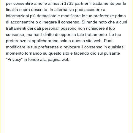
conclusiva del progetto di educazione alla sicurezza stradale
per consentire a noi e ai nostri 1733 partner il trattamento per le
"La strada non è una giungla", riservato alle scuole
finalità sopra descritte. In alternativa puoi accedere a
secondarie di primo e secondo grado della regione Puglia,
informazioni più dettagliate e modificare le tue preferenze prima
organizzato dall'Agenzia regionale Strategica per lo Sviluppo
di acconsentire o di negare il consenso.
Si rende noto che alcuni
trattamenti dei dati personali possono non richiedere il tuo
Ecosostenibile del Territorio e dalla Regione Puglia, in
consenso, ma hai il diritto di opporti a tale trattamento. Le tue
collaborazione con l'Ufficio Scolastico Regionale della
preferenze si applicheranno solo a questo sito web. Puoi
Puglia.
modificare le tue preferenze o revocare il consenso in qualsiasi
momento tornando su questo sito e facendo clic sul pulsante
Alla presenza del direttore generale di Asset Elio
"Privacy" in fondo alla pagina web.
Sannicandro, del direttore del Dipartimento regionale
Mobilità Vito Antonio Antonacci, del dirigente regionale
Sezione Promozione della salute e sicurezza nei luoghi di
lavoro Nedhoulf Albano e del dirigente dell'Ufficio Scolastico
Regionale della Puglia Mario Trifiletti, nell'incontro sono stati
premiati gli studenti vincitori del Campionato studentesco
sulla sicurezza stradale, anno scolastico 2025/26.
Il progetto, giunto alla decima edizione e coordinato da
Pierpaolo Bonerba, responsabile del Centro regionale di