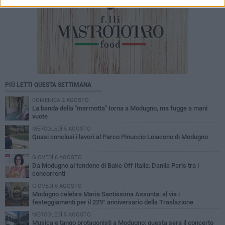
PIÙ LETTI QUESTA SETTIMANA
DOMENICA 2 AGOSTO
La banda della "marmotta" torna a Modugno, ma fugge a mani
vuote
MERCOLEDÌ 5 AGOSTO
Quasi conclusi i lavori al Parco Pinuccio Loiacono di Modugno
GIOVEDÌ 6 AGOSTO
Da Modugno al tendone di Bake Off Italia: Danila Paris tra i
concorrenti
GIOVEDÌ 6 AGOSTO
Modugno celebra Maria Santissima Assunta: al via i
festeggiamenti per il 229° anniversario della Traslazione
MERCOLEDÌ 5 AGOSTO
Musica e tango protagonisti a Modugno: questa sera il concerto