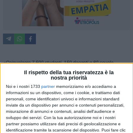
«Coinvolgere 7.500 studenti, 150 docenti e 80 scuole
pugliesi significa avere messo le fondamenta di una vera
Il rispetto della tua riservatezza è la
comunità della sicurezza stradale: attraverso questo
nostra priorità
progetto ragazze e ragazzi hanno approfondito le regole
Noi e i nostri 1733
partner
memorizziamo e/o accediamo a
della circolazione, ma anche i valori del rispetto, della
informazioni su un dispositivo, come i cookie, e trattiamo dati
responsabilità e della convivenza negli spazi pubblici. È da
personali, come identificatori univoci e informazioni standard
qui che passa il cambiamento culturale necessario per
inviate da un dispositivo per annunci e contenuti personalizzati,
misurazione di annunci e contenuti, analisi dell'audience e
rendere le nostre strade più sicure»
. Così l'assessore
sviluppo dei servizi.
Con la tua autorizzazione noi e i nostri
regionale alle Infrastrutture e Mobilità Raffaele Piemontese,
partner possiamo utilizzare dati precisi di geolocalizzazione e
intervenendo all'incontro tenutosi in Regione per la fase
identificazione tramite la scansione del dispositivo. Puoi fare clic