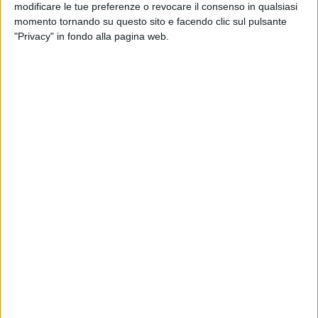
modificare le tue preferenze o revocare il consenso in qualsiasi
Operazione antidroga dei Carabinieri: 19
arresti in 7 comuni
momento tornando su questo sito e facendo clic sul pulsante
3 MINUTI
"Privacy" in fondo alla pagina web.
Modugno, ecco il nuovo centro
antiviolenza: "Sostegno concreto alle
donne"
1 MINUTO
Modugno, asilo comunale intitolato alla
piccola Alice
1 MINUTO
Festa dei nonni a Modugno: canti e balli
nel parco di via Ancona
1 MINUTO
Modugno, grande festa per la chiusura
delle attività del centro estivo "Hakuna
Matata"
1 MINUTO