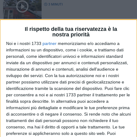
3 MINUTI
La seconda edizione del convegno
Il rispetto della tua riservatezza è la
"Malattie invisibili" a Modugno
nostra priorità
2 MINUTI
Noi e i nostri 1733
partner
memorizziamo e/o accediamo a
informazioni su un dispositivo, come i cookie, e trattiamo dati
Modugno Walk Race - le interviste
personali, come identificatori univoci e informazioni standard
2 MINUTI
inviate da un dispositivo per annunci e contenuti personalizzati,
misurazione di annunci e contenuti, analisi dell'audience e
sviluppo dei servizi.
Con la tua autorizzazione noi e i nostri
partner possiamo utilizzare dati precisi di geolocalizzazione e
Bonasia al fianco dei lavoratori Baritech
identificazione tramite la scansione del dispositivo. Puoi fare clic
1 MINUTO
per consentire a noi e ai nostri 1733 partner il trattamento per le
finalità sopra descritte. In alternativa puoi accedere a
informazioni più dettagliate e modificare le tue preferenze prima
Certificati anagrafici e visure camerali, da
di acconsentire o di negare il consenso.
Si rende noto che alcuni
oggi in tabaccheria
trattamenti dei dati personali possono non richiedere il tuo
6 MINUTI
consenso, ma hai il diritto di opporti a tale trattamento. Le tue
preferenze si applicheranno solo a questo sito web. Puoi