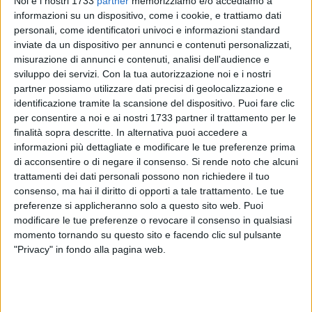
Noi e i nostri 1733
partner
memorizziamo e/o accediamo a
informazioni su un dispositivo, come i cookie, e trattiamo dati
personali, come identificatori univoci e informazioni standard
inviate da un dispositivo per annunci e contenuti personalizzati,
16
A cura di
misurazione di annunci e contenuti, analisi dell'audience e
ELGA MONTANI
sviluppo dei servizi.
Con la tua autorizzazione noi e i nostri
partner possiamo utilizzare dati precisi di geolocalizzazione e
identificazione tramite la scansione del dispositivo. Puoi fare clic
Duro confronto in Consiglio Regionale sulla doppia
per consentire a noi e ai nostri 1733 partner il trattamento per le
preferenza di genere, con favorevoli, contrari e non solo. Un
finalità sopra descritte. In alternativa puoi accedere a
argomento posto all'ordine del giorno dell'ultima seduta
informazioni più dettagliate e modificare le tue preferenze prima
come ultimo punto in discussione. Il dibattito, iniziato
di acconsentire o di negare il consenso.
Si rende noto che alcuni
trattamenti dei dati personali possono non richiedere il tuo
intorno alle 19, ha visto confrontarsi le posizioni di coloro
consenso, ma hai il diritto di opporti a tale trattamento. Le tue
favorevoli all'introduzione della doppia preferenza, con
preferenze si applicheranno solo a questo sito web. Puoi
coloro apertamente contrari in questo momento e chi invece
modificare le tue preferenze o revocare il consenso in qualsiasi
si dimostra contrario ad alcuni aspetti e non al tema in sé.
momento tornando su questo sito e facendo clic sul pulsante
"Privacy" in fondo alla pagina web.
Circa 2 mila gli emendamenti presentati, di cui 1946 di
"paternità" di Francesco Ventola di Fratelli d'Italia. Un
dibattito giunto ad un momento di stallo intorno alle 20.30,