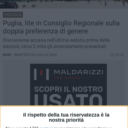
POLITICA
Puglia, lite in Consiglio Regionale sulla
doppia preferenza di genere
Discussione accesa nell'ultima seduta prima delle
elezioni, circa 2 mila gli emendamenti presentati
BARI -
MARTEDÌ 28 LUGLIO 2020
23.25
Il rispetto della tua riservatezza è la
nostra priorità