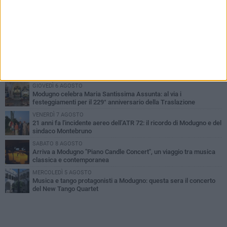
PIÙ LETTI QUESTA SETTIMANA
GIOVEDÌ 6 AGOSTO
Da Modugno al tendone di Bake Off Italia: Danila Paris tra i
concorrenti
MERCOLEDÌ 5 AGOSTO
Quasi conclusi i lavori al Parco Pinuccio Loiacono di Modugno
GIOVEDÌ 6 AGOSTO
Modugno celebra Maria Santissima Assunta: al via i
festeggiamenti per il 229° anniversario della Traslazione
VENERDÌ 7 AGOSTO
21 anni fa l'incidente aereo dell’ATR 72: il ricordo di Modugno e del
sindaco Montebruno
SABATO 8 AGOSTO
Arriva a Modugno "Piano Candle Concert", un viaggio tra musica
classica e contemporanea
MERCOLEDÌ 5 AGOSTO
Musica e tango protagonisti a Modugno: questa sera il concerto
del New Tango Quartet