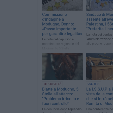
Commissione
Sindaco di Mo
d'indagine a
assente all'ev
Modugno, Donno:
Palestina, i 5St
«Passo importante
"Preferita l'ine
per garantire legalità»
La nota dei pentaste
"Amministrazione s
La nota del deputato e
alle proprie respon
coordinatore regionale del
Movimento 5 Stelle
VITA DI CITTÀ
CULTURA
Blatte a Modugno, 5
La I.S.S.U.P. a
Stelle all'attacco:
vista della co
"Problema irrisolto e
che si terrà ne
fuori controllo"
Romita di Mo
La denuncia dopo l'episodio
Una conferenza nel