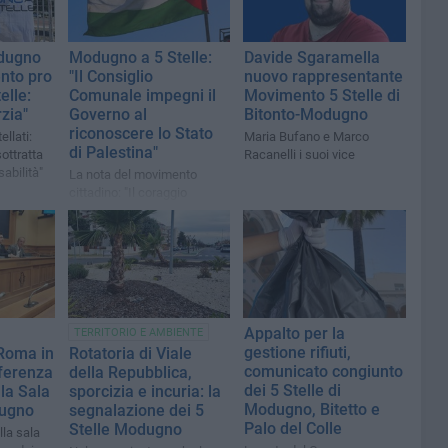
dugno
Modugno a 5 Stelle:
Davide Sgaramella
ento pro
"Il Consiglio
nuovo rappresentante
elle:
Comunale impegni il
Movimento 5 Stelle di
rzia"
Governo al
Bitonto-Modugno
riconoscere lo Stato
llati:
Maria Bufano e Marco
di Palestina"
ottratta
Racanelli i suoi vice
sabilità"
La nota del movimento
cittadino: "Il coraggio
politico non può e non deve
più mancare"
Appalto per la
TERRITORIO E AMBIENTE
gestione rifiuti,
 Roma in
Rotatoria di Viale
comunicato congiunto
nferenza
della Repubblica,
dei 5 Stelle di
lla Sala
sporcizia e incuria: la
Modugno, Bitetto e
dugno
segnalazione dei 5
Palo del Colle
Stelle Modugno
la sala