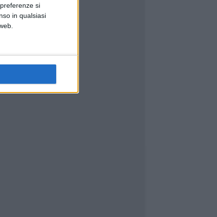
 preferenze si
nso in qualsiasi
 web.