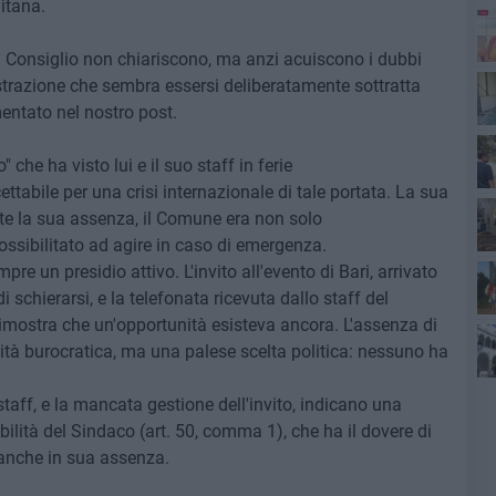
litana.
n Consiglio non chiariscono, ma anzi acuiscono i dubbi
trazione che sembra essersi deliberatamente sottratta
entato nel nostro post.
 che ha visto lui e il suo staff in ferie
abile per una crisi internazionale di tale portata. La sua
e la sua assenza, il Comune era non solo
sibilitato ad agire in caso di emergenza.
ann
 un presidio attivo. L'invito all'evento di Bari, arrivato
schierarsi, e la telefonata ricevuta dallo staff del
imostra che un'opportunità esisteva ancora. L'assenza di
Mo
tà burocratica, ma una palese scelta politica: nessuno ha
Qu
aff, e la mancata gestione dell'invito, indicano una
ilità del Sindaco (art. 50, comma 1), che ha il dovere di
 anche in sua assenza.