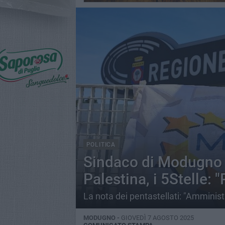
POLITICA
Sindaco di Modugno a
Palestina, i 5Stelle: "
La nota dei pentastellati: "Amministr
MODUGNO -
GIOVEDÌ 7 AGOSTO 2025