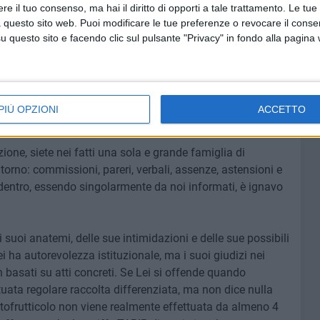
e il tuo consenso, ma hai il diritto di opporti a tale trattamento. Le tue
 questo sito web. Puoi modificare le tue preferenze o revocare il conse
o così, perché siamo in campagna elettorale, ma dovrebbe
questo sito e facendo clic sul pulsante "Privacy" in fondo alla pagina
te attivi su ogni tema da oltre 10 anni, e se notiamo
o facciamo semplicemente notare. Questo a prescindere da
i ha MAI contestato nulla nel merito, anzi lei non ci ha mai
amento e Statuto comunale, che lei conosce benissimo.
PIÙ OPZIONI
ACCETTO
YDmRVwSsAwp4aE_8
one, siete nei fatti una sola e grande famiglia di
torno: commissioni, pareri, verbali, assenze, astensioni e
 dentro, essendo singolarmente da noi informati, è ignavo
ei suoi anatemi, delle sue intimidazioni e delle sue possibili
ha autorevolezza istituzionale, ma i suoi giudizi nei
 basati su atti concreti. Se Lei si offende quando
ta regolare raccolta differenziata, ma non dice nulla
rtofrutticolo non viene realmente effettuata da almeno 4