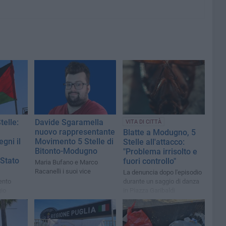
elle:
Davide Sgaramella
VITA DI CITTÀ
nuovo rappresentante
Blatte a Modugno, 5
gni il
Movimento 5 Stelle di
Stelle all'attacco:
Bitonto-Modugno
"Problema irrisolto e
 Stato
fuori controllo"
Maria Bufano e Marco
Racanelli i suoi vice
La denuncia dopo l'episodio
ento
durante un saggio di danza
gio
in Piazza Garibaldi
 non deve