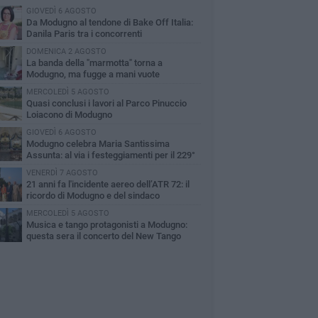
GIOVEDÌ 6 AGOSTO
Da Modugno al tendone di Bake Off Italia:
Danila Paris tra i concorrenti
DOMENICA 2 AGOSTO
La banda della "marmotta" torna a
Modugno, ma fugge a mani vuote
MERCOLEDÌ 5 AGOSTO
Quasi conclusi i lavori al Parco Pinuccio
Loiacono di Modugno
GIOVEDÌ 6 AGOSTO
Modugno celebra Maria Santissima
Assunta: al via i festeggiamenti per il 229°
iversario della Traslazione
VENERDÌ 7 AGOSTO
21 anni fa l'incidente aereo dell’ATR 72: il
ricordo di Modugno e del sindaco
ntebruno
MERCOLEDÌ 5 AGOSTO
Musica e tango protagonisti a Modugno:
questa sera il concerto del New Tango
artet