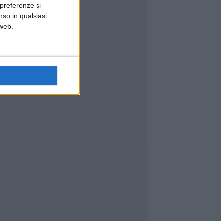
 preferenze si
nso in qualsiasi
 web.