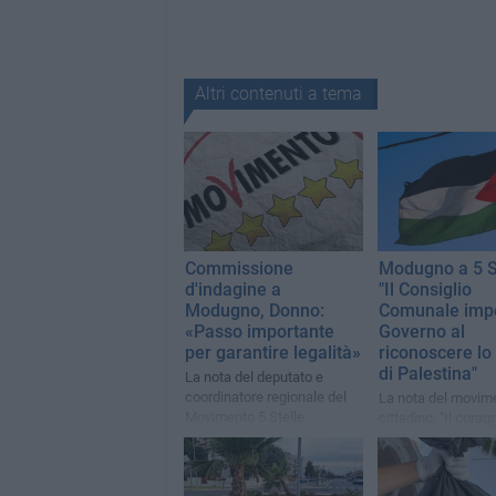
Altri contenuti a tema
Commissione
Modugno a 5 St
d'indagine a
"Il Consiglio
Modugno, Donno:
Comunale impe
«Passo importante
Governo al
per garantire legalità»
riconoscere lo
di Palestina"
La nota del deputato e
coordinatore regionale del
La nota del movim
Movimento 5 Stelle
cittadino: "Il corag
politico non può e
più mancare"