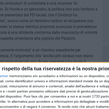
to simbolico" di solidarietà e una mozione "in
o. Di fronte a un genocidio, la politica non può limitarsi a
ione presentata dal PD locale, che il Sindaco ha
rie", suona come un tentativo tardivo di recuperare una
rato la stessa identica proposta avanzata in precedenza
sposta è una stridente conferma della mancanza di volontà
tragedia umanitaria alla pigrizia del Palazzo.
camente motivata" è un classico espediente per
verosa. E l'argomento che "anche altri sindaci non erano
uanti sono mancati, ma chi era presente e ha avuto il
 Sindaco Leccese.
l rispetto della tua riservatezza è la nostra prior
artner
memorizziamo e/o accediamo a informazioni su un dispositivo, c
i a un fronte di pace, ma ha preferito l'inerzia,
ali, come identificatori univoci e informazioni standard inviate da un di
tra comunità merita ben altro che giustificazioni deboli
zzati, misurazione di annunci e contenuti, analisi dell'audience e svilupp
uni, è già diventato azione.
i e i nostri partner possiamo utilizzare dati precisi di geolocalizzazione 
di delegittimarci dicendo che siamo ossessionati e non
del dispositivo. Puoi fare clic per consentire a noi e ai nostri 1733 partn
critte. In alternativa puoi accedere a informazioni più dettagliate e modif
nella vita, che attaccare Lei e l'amministrazione
acconsentire o di negare il consenso.
Si rende noto che alcuni trattamen
isponderle e chiarire alcuni aspetti che lei sta