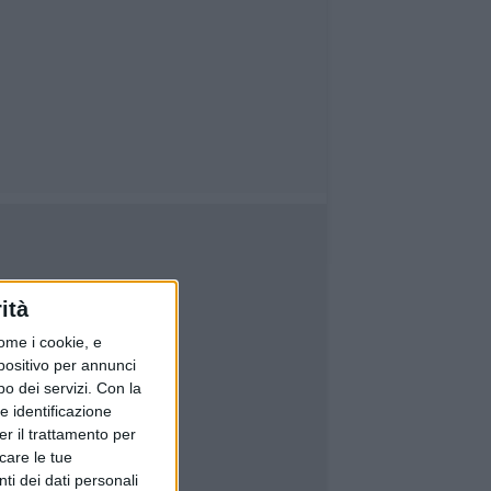
ità
ome i cookie, e
spositivo per annunci
o dei servizi.
Con la
e identificazione
er il trattamento per
icare le tue
ti dei dati personali