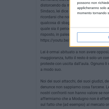
possono non richieder
distorcendo da mesi:
applicheranno solo a
Sindaco, lei dice che noi ci comportiam
momento tornando su 
ricordarsi che noi siamo ininterrottamen
qualcosa di sbagliato o migliorabile, l
quale sia il periodo "politico". Lei non c
risposto, in palese violazione di Regol
https://youtu.be/MrsKAVVHGAA?si=
Lei è ormai abituato a non avere opposizi
maggioranza, tutto il resto è solo un con
proteste con uscita dall'aula. Ognuno lì
a modo suo.
Noi dei suoi attacchi, dei suoi giudizi, d
denunce non sappiamo cosa farcene. Lei 
nostri confronti non hanno valore se non
affermiamo che a Modugno non è effettua
sul fatto che (ad esempio) al mercato o