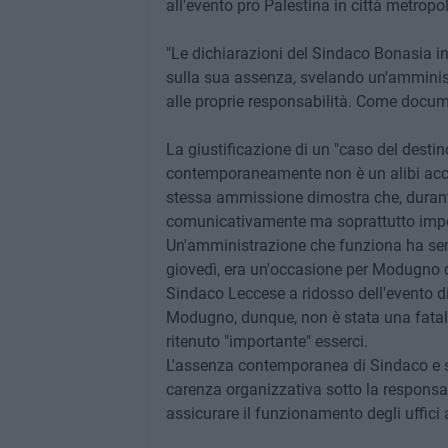
all'evento pro Palestina in città metropo
"Le dichiarazioni del Sindaco Bonasia i
sulla sua assenza, svelando un'amminis
alle proprie responsabilità. Come docum
La giustificazione di un "caso del destino"
contemporaneamente non è un alibi accett
stessa ammissione dimostra che, durant
comunicativamente ma soprattutto impos
Un'amministrazione che funziona ha sempre
giovedì, era un'occasione per Modugno di 
Sindaco Leccese a ridosso dell'evento d
Modugno, dunque, non è stata una fatali
ritenuto "importante" esserci.
L'assenza contemporanea di Sindaco e st
carenza organizzativa sotto la responsab
assicurare il funzionamento degli uffici