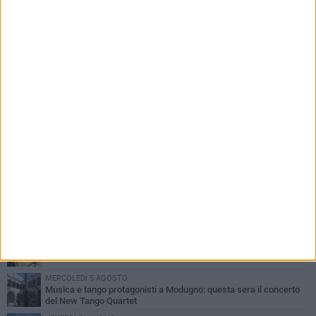
PIÙ LETTI QUESTA SETTIMANA
VENERDÌ 31 LUGLIO
Assalto all'ufficio postale di Modugno: furgone usato come ariete
DOMENICA 2 AGOSTO
La banda della "marmotta" torna a Modugno, ma fugge a mani
vuote
MERCOLEDÌ 5 AGOSTO
Quasi conclusi i lavori al Parco Pinuccio Loiacono di Modugno
MERCOLEDÌ 5 AGOSTO
Musica e tango protagonisti a Modugno: questa sera il concerto
del New Tango Quartet