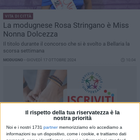
VITA DI CITTÀ
La modugnese Rosa Stringano è Miss
Nonna Dolcezza
Il titolo durante il concorso che si è svolto a Bellaria la
scorsa settimana
MODUGNO -
GIOVEDÌ 17 OTTOBRE 2024
10.04
Il rispetto della tua riservatezza è la
nostra priorità
Noi e i nostri 1731
partner
memorizziamo e/o accediamo a
informazioni su un dispositivo, come i cookie, e trattiamo dati