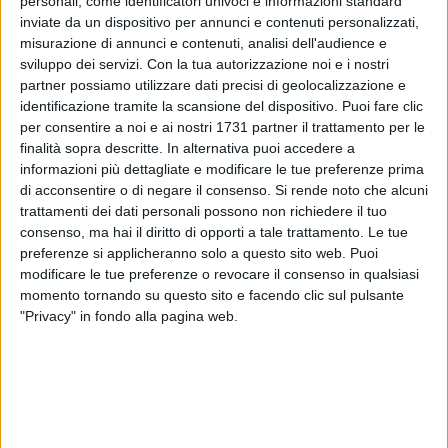
personali, come identificatori univoci e informazioni standard
inviate da un dispositivo per annunci e contenuti personalizzati,
misurazione di annunci e contenuti, analisi dell'audience e
sviluppo dei servizi.
Con la tua autorizzazione noi e i nostri
54
partner possiamo utilizzare dati precisi di geolocalizzazione e
identificazione tramite la scansione del dispositivo. Puoi fare clic
per consentire a noi e ai nostri 1731 partner il trattamento per le
Con grande soddisfazione, la Città di Modugno si
finalità sopra descritte. In alternativa puoi accedere a
complimenta con
Rosa Stringano, 56 anni,
premiata con il
informazioni più dettagliate e modificare le tue preferenze prima
di acconsentire o di negare il consenso.
Si rende noto che alcuni
titolo di "
Miss Nonna Dolcezza
" durante la
20ª edizione del
trattamenti dei dati personali possono non richiedere il tuo
concorso nazionale "Miss Nonna"
, che si è svolto lo scorso
consenso, ma hai il diritto di opporti a tale trattamento. Le tue
fine settimana a Bellaria (Rn).
preferenze si applicheranno solo a questo sito web. Puoi
modificare le tue preferenze o revocare il consenso in qualsiasi
Rosa, madre di Nancy e Sharon e nonna di Gaia e Lorenne, si
momento tornando su questo sito e facendo clic sul pulsante
è distinta per la
gentilezza
e il
calore umano
che ha
"Privacy" in fondo alla pagina web.
trasmesso durante l'evento, rappresentando con orgoglio la
nostra comunità. Il concorso ha visto la partecipazione di
25
finaliste
provenienti da tutta Italia, impegnate in prove di
eleganza, di canto, ballo, recitazione o in prove creative o
sportive.