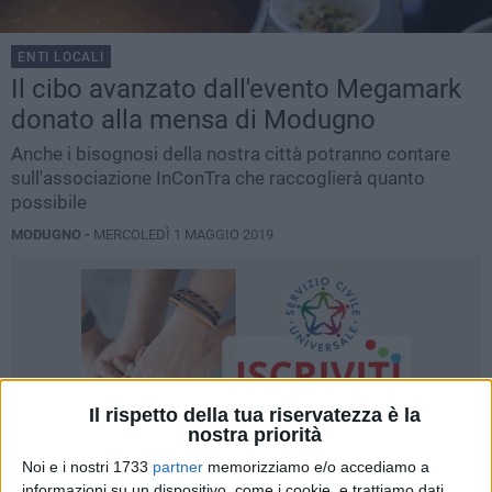
ENTI LOCALI
Il cibo avanzato dall'evento Megamark
donato alla mensa di Modugno
Anche i bisognosi della nostra città potranno contare
sull'associazione InConTra che raccoglierà quanto
possibile
MODUGNO -
MERCOLEDÌ 1 MAGGIO 2019
Il rispetto della tua riservatezza è la
nostra priorità
Noi e i nostri 1733
partner
memorizziamo e/o accediamo a
informazioni su un dispositivo, come i cookie, e trattiamo dati