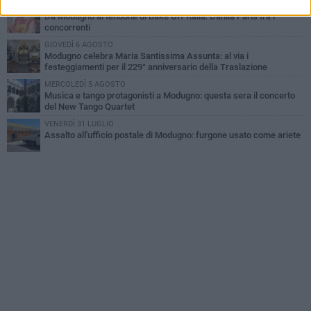
GIOVEDÌ 6 AGOSTO
Da Modugno al tendone di Bake Off Italia: Danila Paris tra i
concorrenti
GIOVEDÌ 6 AGOSTO
Modugno celebra Maria Santissima Assunta: al via i
festeggiamenti per il 229° anniversario della Traslazione
MERCOLEDÌ 5 AGOSTO
Musica e tango protagonisti a Modugno: questa sera il concerto
del New Tango Quartet
VENERDÌ 31 LUGLIO
Assalto all'ufficio postale di Modugno: furgone usato come ariete