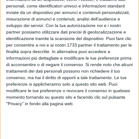
personali, come identificatori univoci e informazioni standard
inviate da un dispositivo per annunci e contenuti personalizzati,
misurazione di annunci e contenuti, analisi dell'audience e
sviluppo dei servizi.
Con la tua autorizzazione noi e i nostri
264
partner possiamo utilizzare dati precisi di geolocalizzazione e
identificazione tramite la scansione del dispositivo. Puoi fare clic
per consentire a noi e ai nostri 1733 partner il trattamento per le
finalità sopra descritte. In alternativa puoi accedere a
L'Associazione InConTra, in occasione del pranzo
informazioni più dettagliate e modificare le tue preferenze prima
organizzato dal Gruppo Megamark di Trani per celebrare i 45
di acconsentire o di negare il consenso.
Si rende noto che alcuni
anni di attività, provvederà a recuperare tutto il cibo
trattamenti dei dati personali possono non richiedere il tuo
avanzato da tale evento, ma ancora commestibile. Il tutto
consenso, ma hai il diritto di opporti a tale trattamento. Le tue
sarà devoluto alle mense del barese garantendo un pasto
preferenze si applicheranno solo a questo sito web. Puoi
caldo a tutti gli assistiti. I volontari saranno presenti sul
modificare le tue preferenze o revocare il consenso in qualsiasi
posto dalle ore 14.30 per poi cominciare le operazioni di
momento tornando su questo sito e facendo clic sul pulsante
"Privacy" in fondo alla pagina web.
ritiro, che avverranno grazie ai mezzi associativi.
I pasti così ritirati saranno devoluti, oltre alla mensa serale
gestita da InConTra in piazzetta Balenzano a Bari, anche ad
altre 4 realtà del barese che operano nell'ambito