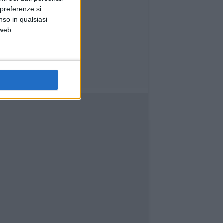
 preferenze si
nso in qualsiasi
 web.