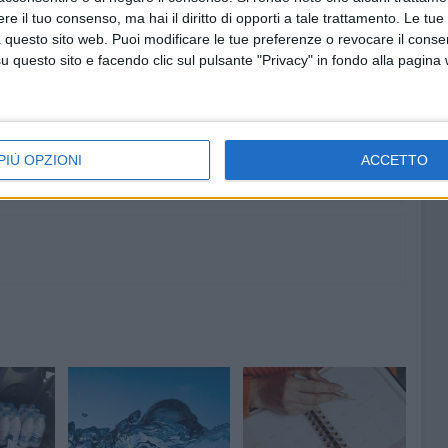
e il tuo consenso, ma hai il diritto di opporti a tale trattamento. Le tue
 questo sito web. Puoi modificare le tue preferenze o revocare il conse
questo sito e facendo clic sul pulsante "Privacy" in fondo alla pagina
6 AGOSTO 2026
eo
Modugno celebra Maria
Santissima Assunta: al via i
festeggiamenti per il 229°
PIÙ OPZIONI
ACCETTO
anniversario della Traslazione