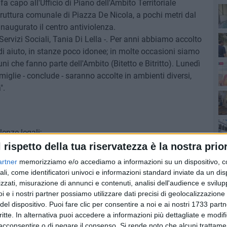
a capo all'Ufficio di Piano dell'Ambito Territoriale
struttura comunale di Piazza De Nicola, a pochi metri dal
inaugurato il centro antiviolenza.
ervizi Sociali, Tania Di Lella -. Per anni abbiamo accolto
di aiuto, in stanze poco idonee; in molte occasioni siamo
muni che fanno parte dell'Ambito (Bitetto e Bitritto). Lunedì
miglie - conclude - saranno accolte in ambienti diversi,
".
ann
lenze legali;
l rispetto della tua riservatezza è la nostra prior
Qu
culturale;
artner
memorizziamo e/o accediamo a informazioni su un dispositivo, c
 cittadini stranieri;
ali, come identificatori univoci e informazioni standard inviate da un di
ri;
zzati, misurazione di annunci e contenuti, analisi dell'audience e svilupp
ri per minori e adulti.
i e i nostri partner possiamo utilizzare dati precisi di geolocalizzazione 
del dispositivo. Puoi fare clic per consentire a noi e ai nostri 1733 partn
ti e rivolti a genitori, coppie, minori, nonni e persone in
critte. In alternativa puoi accedere a informazioni più dettagliate e modif
acconsentire o di negare il consenso.
Si rende noto che alcuni trattamen