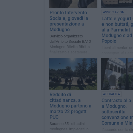
Pronto Intervento
ASSOCIAZIONI
Sociale, giovedì la
Latte e yogurt
presentazione a
e non buttati, 
Modugno
alla Parmalat
Modugno e ad
Servizio organizzato
Popolo
dall'Ambito Sociale BA10
Modugno-Bitetto-Bitritto,
I beni alimentari s
finalizzato a sostenere
consegnati al Cent
persone in difficoltà
Sociale Evangelico
Casetta" di Bari
Reddito di
ATTUALITÀ
cittadinanza, a
Contrasto alla
Modugno partono a
a Modugno,
marzo 22 progetti
sottoscritta
PUC
convenzione t
Comune e Mini
Saranno 85 i cittadini
modugnesi impiegati in
L'accordo con la di