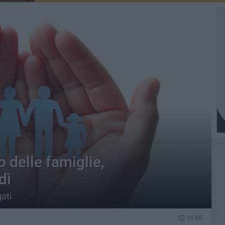
 delle famiglie,
dì
gati
19.05