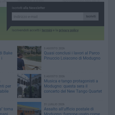
giuridiche, e a loro
raccoglieranno beni per le
a alla
auguriamo buon lavoro"
famiglie bisognose
Iscriviti alla Newsletter
ociale
i fondi per
Iscriviti
Iscrivendoti accetti i
termini
e la
privacy policy
5 AGOSTO 2026
di Bake
Quasi conclusi i lavori al Parco
 i
Pinuccio Loiacono di Modugno
5 AGOSTO 2026
a
Musica e tango protagonisti a
ti per
Modugno: questa sera il
abile
concerto del New Tango Quartet
31 LUGLIO 2026
" torna
Assalto all'ufficio postale di
mani
Modugno: furgone usato come