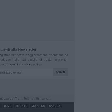
scriviti alla Newsletter
egistrati per ricevere aggiornamenti e contenuti da
odugno nella tua casella di posta
Iscrivendoti
ccetti i
termini
e la
privacy policy
Iscriviti
le di Trani. Tutti i diritti riservati.
O
RUVO
BITONTO
MODUGNO
CANOSA