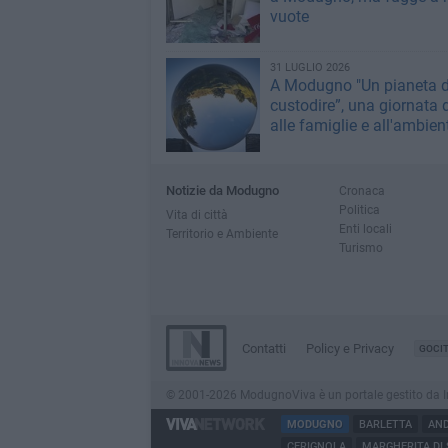
vuote
31 LUGLIO 2026
A Modugno "Un pianeta 
custodire”, una giornata 
alle famiglie e all'ambien
Notizie da Modugno
Cronaca
Politica
Vita di città
Enti locali
Territorio e Ambiente
Turismo
Contatti
Policy e Privacy
GOCI
© 2001-2026 ModugnoViva è un portale gestito da Innov
MODUGNO
BARLETTA
AND
CERIGNOLA
MARGHERITA DI 