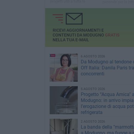
progetti utili a tutta la
generale per la lott
collettività
povertà e per la
programmazione s
prevede l'utilizzo d
oltre 300 mila euro
RICEVI AGGIORNAMENTI E
CONTENUTI DA MODUGNO
GRATIS
NELLA TUA E-MAIL
6 AGOSTO 2026
Da Modugno al tendone 
Off Italia: Danila Paris tra
concorrenti
5 AGOSTO 2026
Progetto “Acqua Amica" 
Modugno: in arrivo impian
l’erogazione di acqua pot
refrigerata
2 AGOSTO 2026
La banda della "marmotta
a Modugno, ma fugge a 