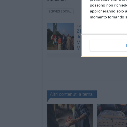
possono non richieder
applicheranno solo a
SERVIZI SOCIALI
momento tornando su 
7 AGOSTO 2026
21 anni fa l'incidente aer
dell’ATR 72: il ricordo di
Modugno e del sindaco
Montebruno
Altri contenuti a tema