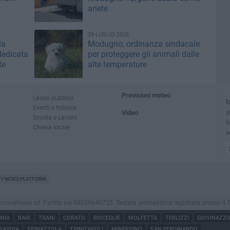
ariete
29 LUGLIO 2026
da
Modugno, ordinanza sindacale
dedicata
per proteggere gli animali dalle
te
alte temperature
Previsioni meteo
Lavori pubblici
I
Eventi e folklore
Video
R
Scuola e Lavoro
M
Chiesa locale
a
TY NEWS PLATFORM
aNews srl. Partita iva 08059640725. Testata giornalistica registrata presso il Tribuna
RIA
BARI
TRANI
CORATO
BISCEGLIE
MOLFETTA
TERLIZZI
GIOVINAZZ
SAVOIA
SPINAZZOLA
TRINITAPOLI
MINERVINO
SAN FERDINANDO