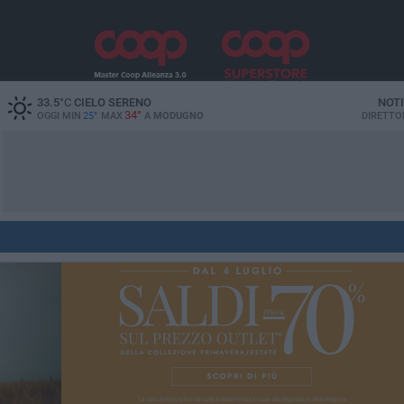
33.5
°C
CIELO SERENO
NOTI
34°
OGGI MIN
25°
MAX
A
MODUGNO
DIRETTO