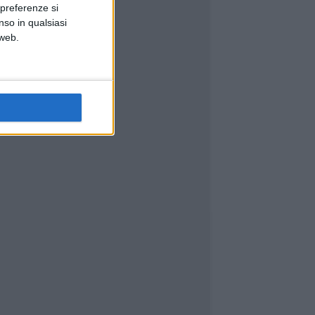
 preferenze si
nso in qualsiasi
 web.