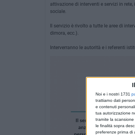
attivazione di interventi e servizi in re
sociale.
Il servizio è rivolto a tutte le aree di in
dimora, ecc.).
Interverranno le autorità e i referenti ist
I
Noi e i nostri 1731
p
trattiamo dati person
e contenuti personali
tua autorizzazione no
tramite la scansione 
le finalità sopra des
preferenze prima di 