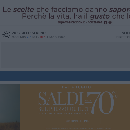
26
°C
CIELO SERENO
NOTI
35°
OGGI MIN
25°
MAX
A
MODUGNO
DIRETTO