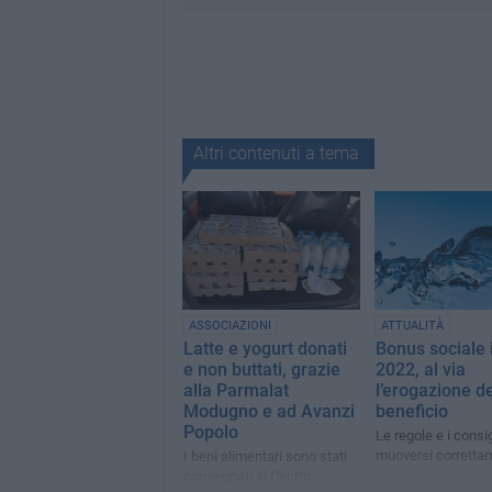
Altri contenuti a tema
ASSOCIAZIONI
ATTUALITÀ
Latte e yogurt donati
Bonus sociale 
e non buttati, grazie
2022, al via
alla Parmalat
l’erogazione de
Modugno e ad Avanzi
beneficio
Popolo
Le regole e i consig
muoversi corretta
I beni alimentari sono stati
consegnati al Centro