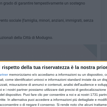
te, in grado di garantire tempestivamente un sostegno
tervento sociale (famiglia, minori, anziani, immigrati, senza
ituzionali della Città di Modugno.
l rispetto della tua riservatezza è la nostra prior
artner
memorizziamo e/o accediamo a informazioni su un dispositivo, c
ali, come identificatori univoci e informazioni standard inviate da un di
zzati, misurazione di annunci e contenuti, analisi dell'audience e svilupp
i e i nostri partner possiamo utilizzare dati precisi di geolocalizzazione 
del dispositivo. Puoi fare clic per consentire a noi e ai nostri 1731 partn
critte. In alternativa puoi accedere a informazioni più dettagliate e modif
acconsentire o di negare il consenso.
Si rende noto che alcuni trattamen