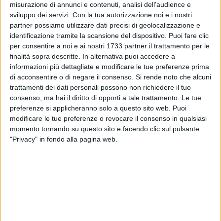
misurazione di annunci e contenuti, analisi dell'audience e
sviluppo dei servizi.
Con la tua autorizzazione noi e i nostri
partner possiamo utilizzare dati precisi di geolocalizzazione e
identificazione tramite la scansione del dispositivo. Puoi fare clic
per consentire a noi e ai nostri 1733 partner il trattamento per le
finalità sopra descritte. In alternativa puoi accedere a
informazioni più dettagliate e modificare le tue preferenze prima
di acconsentire o di negare il consenso.
Si rende noto che alcuni
L'iniziativa Uniti per la Pace, rinviata negli scorsi giorni per le
trattamenti dei dati personali possono non richiedere il tuo
avverse condizioni meteo, si terrà il prossimo martedì 15
consenso, ma hai il diritto di opporti a tale trattamento. Le tue
marzo alle ore 17:00, presso Parco San Pio.
preferenze si applicheranno solo a questo sito web. Puoi
modificare le tue preferenze o revocare il consenso in qualsiasi
Un momento di riflessione per manifestare dissenso e
momento tornando su questo sito e facendo clic sul pulsante
contrarietà al conflitto in Ucraina. L'invito è esteso a tutta la
"Privacy" in fondo alla pagina web.
cittadinanza.
7 AGOSTO 2026
21 anni fa l'incidente aereo dell’ATR 72: il
ricordo di Modugno e del sindaco Montebruno
6 AGOSTO 2026