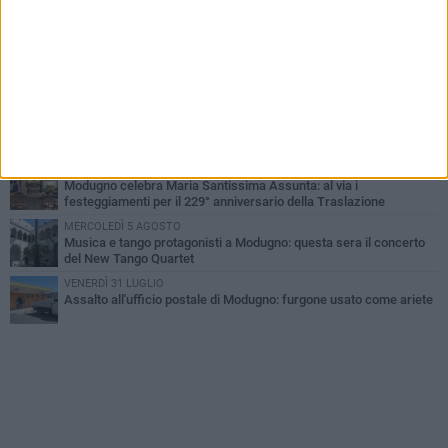
La banda della "marmotta" torna a Modugno, ma fugge a mani
vuote
MERCOLEDÌ 5 AGOSTO
Quasi conclusi i lavori al Parco Pinuccio Loiacono di Modugno
GIOVEDÌ 6 AGOSTO
Da Modugno al tendone di Bake Off Italia: Danila Paris tra i
concorrenti
GIOVEDÌ 6 AGOSTO
Modugno celebra Maria Santissima Assunta: al via i
festeggiamenti per il 229° anniversario della Traslazione
MERCOLEDÌ 5 AGOSTO
Musica e tango protagonisti a Modugno: questa sera il concerto
del New Tango Quartet
VENERDÌ 31 LUGLIO
Assalto all'ufficio postale di Modugno: furgone usato come ariete