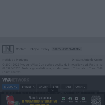
Contatti
Policy e Privacy
GOCITY NEWS PLATFORM
Notizie da
Modugno
Direttore
Antonio Quinto
© 2001-2026 ModugnoViva è un portale gestito da InnovaNews srl. Partita iva
08059640725. Testata giornalistica registrata presso il Tribunale di Trani. Tutti
i diritti riservati.
MODUGNO
BARLETTA
ANDRIA
BARI
TRANI
CORATO
BISCEGLIE
MOLFETTA
TERLIZZI
GIOVINAZZO
RUVO
BITONTO
MODUGNO
CANOSA
CERIGNOLA
MARGHERITA DI SAVOIA