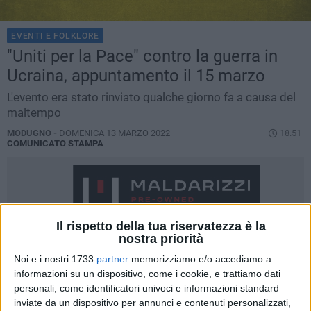
EVENTI E FOLKLORE
"Uniti per la Pace" contro la guerra in
Ucraina, appuntamento il 15 marzo
L'evento era stato rinviato qualche giorno fa a causa del
maltempo
MODUGNO -
DOMENICA 13 MARZO 2022
18.51
COMUNICATO STAMPA
Il rispetto della tua riservatezza è la
nostra priorità
Noi e i nostri 1733
partner
memorizziamo e/o accediamo a
informazioni su un dispositivo, come i cookie, e trattiamo dati
personali, come identificatori univoci e informazioni standard
inviate da un dispositivo per annunci e contenuti personalizzati,