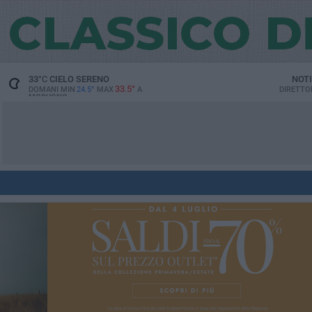
33
°C
CIELO SERENO
NOTI
33.5°
DOMANI MIN
24.5°
MAX
A
DIRETTO
MODUGNO