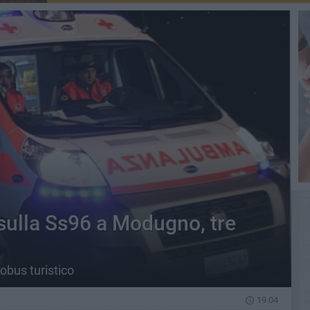
sulla Ss96 a Modugno, tre
obus turistico
19.04