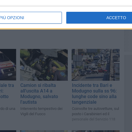
PIÙ OPZIONI
ACCETTO
ale tra
Camion si ribalta
Incidente tra Bari e
i:
all'uscita A14 a
Modugno sulla ss 96:
iotto
Modugno, salvato
lunghe code sino alla
l'autista
tangenziale
rdo di una
Intervento tempestivo dei
Coinvolte tre autovetture, sul
Vigili del Fuoco
posto i Carabinieri ed il
personale del Servizio 118