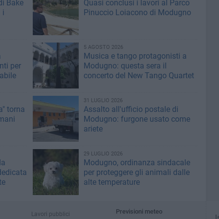
di Bake
Quasi conclusi i lavori al Parco
 i
Pinuccio Loiacono di Modugno
5 AGOSTO 2026
a
Musica e tango protagonisti a
ti per
Modugno: questa sera il
abile
concerto del New Tango Quartet
31 LUGLIO 2026
" torna
Assalto all'ufficio postale di
mani
Modugno: furgone usato come
ariete
29 LUGLIO 2026
da
Modugno, ordinanza sindacale
dedicata
per proteggere gli animali dalle
te
alte temperature
Previsioni meteo
Lavori pubblici
I