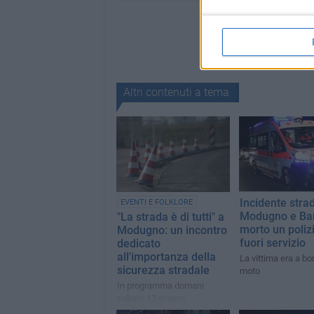
Altri contenuti a tema
Incidente strad
EVENTI E FOLKLORE
Modugno e Bar
"La strada è di tutti" a
morto un poliz
Modugno: un incontro
fuori servizio
dedicato
all'importanza della
La vittima era a bo
sicurezza stradale
moto
In programma domani
sabato 13 giugno