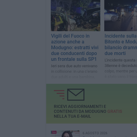
Vigili del Fuoco in
Incidente sulla
azione anche a
Bitonto e Mod
Modugno: estratti vivi
bilancio dramm
due conducenti dopo
due morti
un frontale sulla SP1
L'incidente questa 
38enne è deceduto
Ieri sera due auto venivano
colpo, mentre per
in collisione: in una c'erano
è stato vano il tras
due adulti e una bambina,
Policlinico
nell'altra solo un uomo
RICEVI AGGIORNAMENTI E
CONTENUTI DA MODUGNO
GRATIS
NELLA TUA E-MAIL
6 AGOSTO 2026