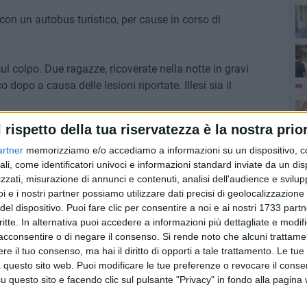
con un autobus turistico, per cause in corso di
ul colpo. Due ragazze, ricoverate nella notte in gravi
 dopo a causa delle lesioni riportate. Illesi sia il
l rispetto della tua riservatezza è la nostra prior
5 anni.
artner
memorizziamo e/o accediamo a informazioni su un dispositivo, c
ann
ali, come identificatori univoci e informazioni standard inviate da un di
zzati, misurazione di annunci e contenuti, analisi dell'audience e svilupp
i e i nostri partner possiamo utilizzare dati precisi di geolocalizzazione 
Qu
del dispositivo. Puoi fare clic per consentire a noi e ai nostri 1733 partn
critte. In alternativa puoi accedere a informazioni più dettagliate e modif
6 AGOSTO 2026
acconsentire o di negare il consenso.
Si rende noto che alcuni trattamen
eo
Modugno celebra Maria
e il tuo consenso, ma hai il diritto di opporti a tale trattamento. Le tue
Santissima Assunta: al via i
 questo sito web. Puoi modificare le tue preferenze o revocare il conse
festeggiamenti per il 229°
questo sito e facendo clic sul pulsante "Privacy" in fondo alla pagina
anniversario della Traslazione