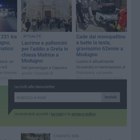
 231 tra
Cade dal monopattino
ATTUALITÀ
ugno,
e batte la testa,
Lacrime e palloncini
atico:
gravissimo 62enne a
per l'addio a Greta in
Modugno
chiesa Matrice a
Modugno
sera: un
L'uomo è attualmente
 sul
ricoverato in rianimazione al
Nel pomeriggio a Capurso
 un 66enne
Policlinico, sul posto
anche i funerali di
porto al
intervenuta la polizia locale
Francesco, morto insieme a
lei in un incidente a
Iscriviti alla Newsletter
Cassano
Iscriviti
Iscrivendoti accetti i
termini
e la
privacy policy
5 AGOSTO 2026