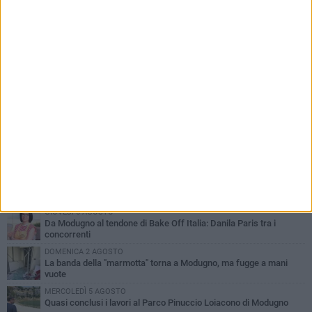
PIÙ LETTI QUESTA SETTIMANA
GIOVEDÌ 6 AGOSTO
Da Modugno al tendone di Bake Off Italia: Danila Paris tra i
concorrenti
DOMENICA 2 AGOSTO
La banda della "marmotta" torna a Modugno, ma fugge a mani
vuote
MERCOLEDÌ 5 AGOSTO
Quasi conclusi i lavori al Parco Pinuccio Loiacono di Modugno