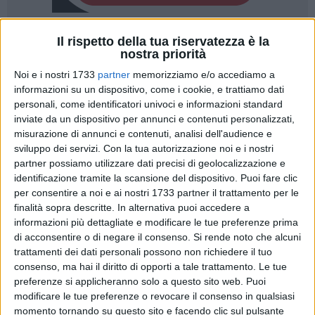
Il rispetto della tua riservatezza è la
14
nostra priorità
Noi e i nostri 1733
partner
memorizziamo e/o accediamo a
informazioni su un dispositivo, come i cookie, e trattiamo dati
«Oggi mi manca quel momento in cui, di fronte al cibo,
personali, come identificatori univoci e informazioni standard
prima d'incominciare il pasto, si fa una pausa di preghiera,
inviate da un dispositivo per annunci e contenuti personalizzati,
un ringraziamento. Avverto questa mancanza per come
misurazione di annunci e contenuti, analisi dell'audience e
stiamo vivendo: per quello che sta succedendo a Gaza e in
sviluppo dei servizi.
Con la tua autorizzazione noi e i nostri
partner possiamo utilizzare dati precisi di geolocalizzazione e
molte altre parti del pianeta, ma anche per quello che vedo
identificazione tramite la scansione del dispositivo. Puoi fare clic
accumularsi ogni giorno nel cesto della spazzatura. Pensarci
per consentire a noi e ai nostri 1733 partner il trattamento per le
e poi provare a tradurre quello che pensiamo in un'azione.
finalità sopra descritte. In alternativa puoi accedere a
Questo tenta 42gradi", Carlo Bruni.
informazioni più dettagliate e modificare le tue preferenze prima
di acconsentire o di negare il consenso.
Si rende noto che alcuni
Il festival 42Gradi – idee sostenibili torna a Bisceglie dal 23
trattamenti dei dati personali possono non richiedere il tuo
al 27 luglio 2025, con la sua sesta edizione intitolata "da
consenso, ma hai il diritto di opporti a tale trattamento. Le tue
preferenze si applicheranno solo a questo sito web. Puoi
consumarsi entro...". Un'espressione familiare, stampata su
modificare le tue preferenze o revocare il consenso in qualsiasi
ogni prodotto che portiamo in casa, diventa la chiave per
momento tornando su questo sito e facendo clic sul pulsante