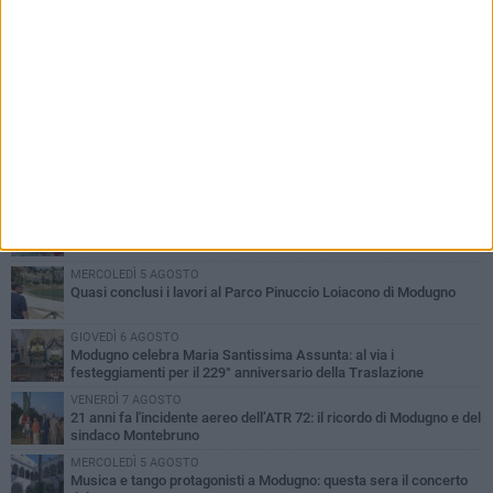
PIÙ LETTI QUESTA SETTIMANA
GIOVEDÌ 6 AGOSTO
Da Modugno al tendone di Bake Off Italia: Danila Paris tra i
concorrenti
DOMENICA 2 AGOSTO
La banda della "marmotta" torna a Modugno, ma fugge a mani
vuote
MERCOLEDÌ 5 AGOSTO
Quasi conclusi i lavori al Parco Pinuccio Loiacono di Modugno
GIOVEDÌ 6 AGOSTO
Modugno celebra Maria Santissima Assunta: al via i
festeggiamenti per il 229° anniversario della Traslazione
VENERDÌ 7 AGOSTO
21 anni fa l'incidente aereo dell’ATR 72: il ricordo di Modugno e del
sindaco Montebruno
MERCOLEDÌ 5 AGOSTO
Musica e tango protagonisti a Modugno: questa sera il concerto