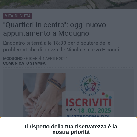
VITA DI CITTÀ
"Quartieri in centro": oggi nuovo
appuntamento a Modugno
L'incontro si terrà alle 18:30 per discutere delle
problematiche di piazza de Nicola e piazza Einaudi
MODUGNO -
GIOVEDÌ 4 APRILE 2024
COMUNICATO STAMPA
Il rispetto della tua riservatezza è la
nostra priorità