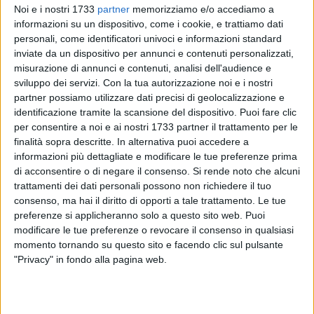
Noi e i nostri 1733
partner
memorizziamo e/o accediamo a
informazioni su un dispositivo, come i cookie, e trattiamo dati
personali, come identificatori univoci e informazioni standard
inviate da un dispositivo per annunci e contenuti personalizzati,
misurazione di annunci e contenuti, analisi dell'audience e
sviluppo dei servizi.
Con la tua autorizzazione noi e i nostri
partner possiamo utilizzare dati precisi di geolocalizzazione e
Nuovo appuntamento di "
Quartieri in Centro
" oggi, alle ore
identificazione tramite la scansione del dispositivo. Puoi fare clic
per consentire a noi e ai nostri 1733 partner il trattamento per le
18:30
, nel centro Ohana in
piazza De Nicola
. L'iniziativa,
finalità sopra descritte. In alternativa puoi accedere a
organizzata dall'amministrazione comunale di Modugno, ha
informazioni più dettagliate e modificare le tue preferenze prima
l'obiettivo di promuovere incontri diretti tra cittadini e
di acconsentire o di negare il consenso.
Si rende noto che alcuni
rappresentanti istituzionali nei diversi quartieri della città,
trattamenti dei dati personali possono non richiedere il tuo
favorendo il dialogo, il confronto e la raccolta di esigenze e
consenso, ma hai il diritto di opporti a tale trattamento. Le tue
criticità direttamente dai cittadini.
preferenze si applicheranno solo a questo sito web. Puoi
modificare le tue preferenze o revocare il consenso in qualsiasi
momento tornando su questo sito e facendo clic sul pulsante
Dopo il primo appuntamento al quartiere Cecilia, sarà la
"Privacy" in fondo alla pagina web.
volta di
piazza De Nicola
e
piazza Einaudi
. Il programma di
incontri è concepito per essere un tour itinerante attraverso
tutti i quartieri della città, definendo le date periodicamente,