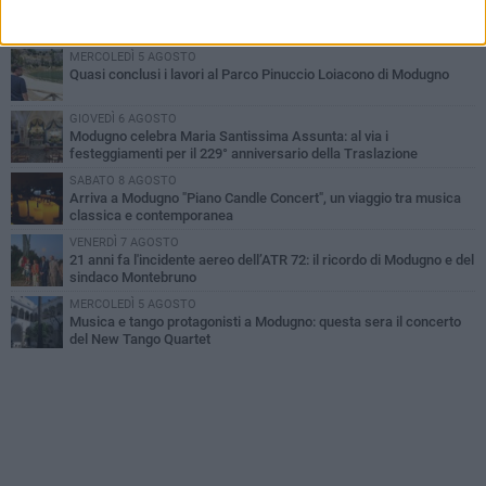
Da Modugno al tendone di Bake Off Italia: Danila Paris tra i
concorrenti
MERCOLEDÌ 5 AGOSTO
Quasi conclusi i lavori al Parco Pinuccio Loiacono di Modugno
GIOVEDÌ 6 AGOSTO
Modugno celebra Maria Santissima Assunta: al via i
festeggiamenti per il 229° anniversario della Traslazione
SABATO 8 AGOSTO
Arriva a Modugno "Piano Candle Concert", un viaggio tra musica
classica e contemporanea
VENERDÌ 7 AGOSTO
21 anni fa l'incidente aereo dell’ATR 72: il ricordo di Modugno e del
sindaco Montebruno
MERCOLEDÌ 5 AGOSTO
Musica e tango protagonisti a Modugno: questa sera il concerto
del New Tango Quartet