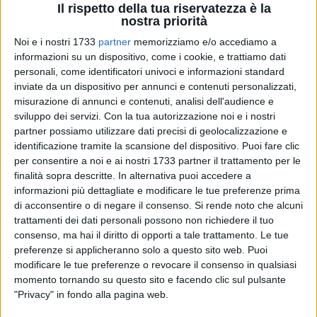
Il rispetto della tua riservatezza è la
nostra priorità
Noi e i nostri 1733
partner
memorizziamo e/o accediamo a
informazioni su un dispositivo, come i cookie, e trattiamo dati
personali, come identificatori univoci e informazioni standard
48
inviate da un dispositivo per annunci e contenuti personalizzati,
misurazione di annunci e contenuti, analisi dell'audience e
sviluppo dei servizi.
Con la tua autorizzazione noi e i nostri
partner possiamo utilizzare dati precisi di geolocalizzazione e
Ci sarebbero i voti "acquistati" dal
clan Parisi
di Japigia
identificazione tramite la scansione del dispositivo. Puoi fare clic
dietro l'elezione di un consigliere comunale di Modugno,
per consentire a noi e ai nostri 1733 partner il trattamento per le
Antonio Lopez
, 30 anni, poi nominato assessore alle
Attività
finalità sopra descritte. In alternativa puoi accedere a
Produttive
, e accordi che nel 2020 avrebbero portato
Nicola
informazioni più dettagliate e modificare le tue preferenze prima
Bonasia
a diventare sindaco di Modugno al ballottaggio,
di acconsentire o di negare il consenso.
Si rende noto che alcuni
trattamenti dei dati personali possono non richiedere il tuo
sostenuto da varie liste civiche.
consenso, ma hai il diritto di opporti a tale trattamento. Le tue
preferenze si applicheranno solo a questo sito web. Puoi
L'attuale primo cittadino è ora indagato a piede libero,
modificare le tue preferenze o revocare il consenso in qualsiasi
mentre sei persone, fra cui
Lopez,
eletto con la lista civica
momento tornando su questo sito e facendo clic sul pulsante
"Modugno per le imprese e il commercio"
con
195 voti
,
"Privacy" in fondo alla pagina web.
esponente locale della
Democrazia Cristiana
e candidato