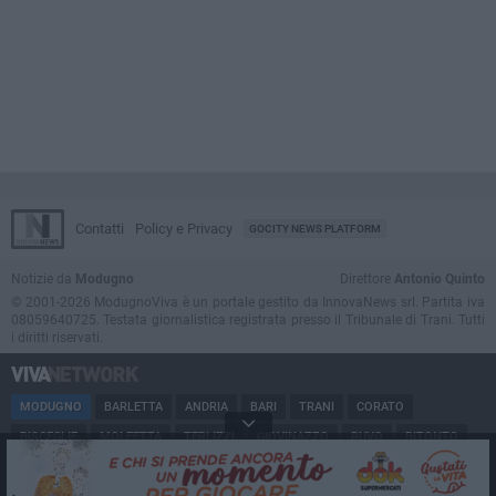
Contatti
Policy e Privacy
GOCITY NEWS PLATFORM
Notizie da
Modugno
Direttore
Antonio Quinto
© 2001-2026 ModugnoViva è un portale gestito da InnovaNews srl. Partita iva
08059640725. Testata giornalistica registrata presso il Tribunale di Trani. Tutti
i diritti riservati.
MODUGNO
BARLETTA
ANDRIA
BARI
TRANI
CORATO
BISCEGLIE
MOLFETTA
TERLIZZI
GIOVINAZZO
RUVO
BITONTO
MODUGNO
CANOSA
CERIGNOLA
MARGHERITA DI SAVOIA