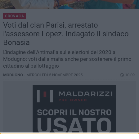
CRONACA
Voti dal clan Parisi, arrestato
l'assessore Lopez. Indagato il sindaco
Bonasia
L'indagine dell'Antimafia sulle elezioni del 2020 a
Modugno: voti dalla mafia anche per sostenere il primo
cittadino al ballottaggio
MODUGNO -
MERCOLEDÌ 5 NOVEMBRE 2025
10.09