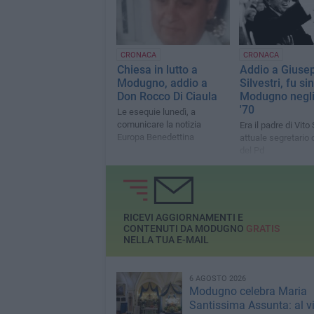
CRONACA
CRONACA
Chiesa in lutto a
Addio a Giuse
Modugno, addio a
Silvestri, fu si
Don Rocco Di Ciaula
Modugno negli
'70
Le esequie lunedì, a
comunicare la notizia
Era il padre di Vito 
Europa Benedettina
attuale segretario 
del Pd
RICEVI AGGIORNAMENTI E
CONTENUTI DA MODUGNO
GRATIS
NELLA TUA E-MAIL
6 AGOSTO 2026
Modugno celebra Maria
Santissima Assunta: al vi