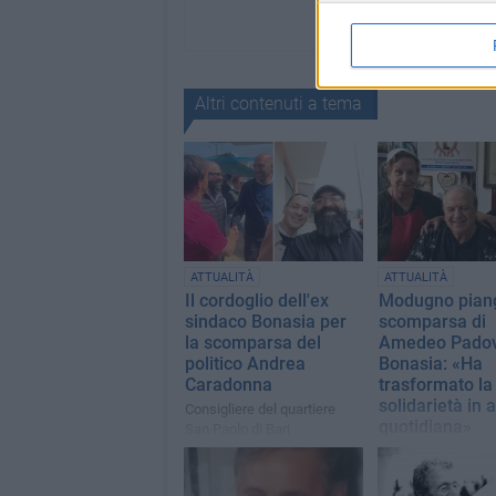
Altri contenuti a tema
ATTUALITÀ
ATTUALITÀ
Il cordoglio dell'ex
Modugno piang
sindaco Bonasia per
scomparsa di
la scomparsa del
Amedeo Padov
politico Andrea
Bonasia: «Ha
Caradonna
trasformato la
solidarietà in 
Consigliere del quartiere
quotidiana»
San Paolo di Bari
Il messaggio dell'
della città