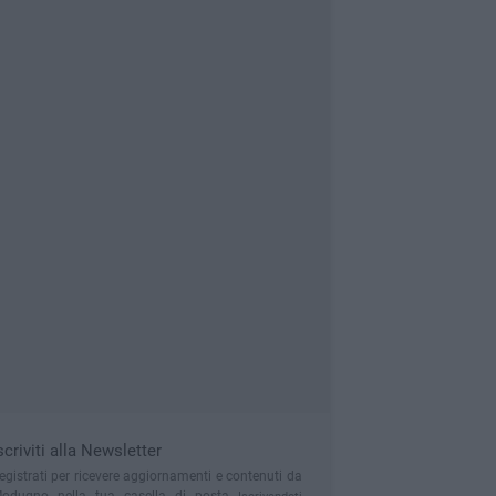
scriviti alla Newsletter
egistrati per ricevere aggiornamenti e contenuti da
odugno nella tua casella di posta