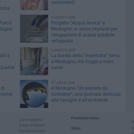
°
concorrenti
zione
5 AGOSTO 2026
 Parco
Progetto “Acqua Amica" a
odugno
Modugno: in arrivo impianti per
l’erogazione di acqua potabile
refrigerata
2 AGOSTO 2026
sti a
La banda della "marmotta" torna
a Modugno, ma fugge a mani
Quartet
vuote
31 LUGLIO 2026
 di
A Modugno "Un pianeta da
 come
custodire”, una giornata dedicata
alle famiglie e all'ambiente
Previsioni meteo
Lavori pubblici
I
Eventi e folklore
Video
R
Scuola e Lavoro
M