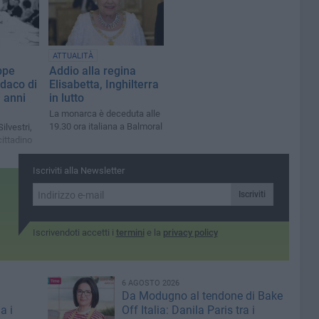
ATTUALITÀ
ppe
Addio alla regina
ndaco di
Elisabetta, Inghilterra
 anni
in lutto
La monarca è deceduta alle
19.30 ora italiana a Balmoral
Silvestri,
cittadino
Iscriviti alla Newsletter
Iscriviti
Iscrivendoti accetti i
termini
e la
privacy policy
6 AGOSTO 2026
Da Modugno al tendone di Bake
a i
Off Italia: Danila Paris tra i