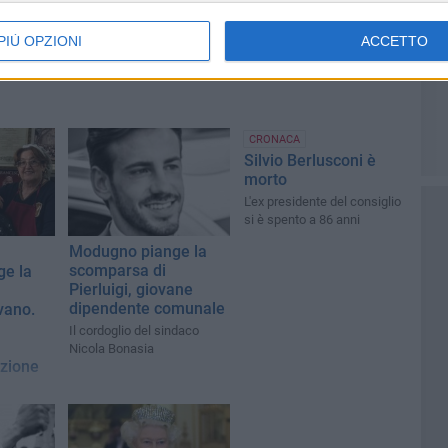
PIÙ OPZIONI
ACCETTO
CRONACA
Silvio Berlusconi è
morto
L'ex presidente del consiglio
si è spento a 86 anni
Modugno piange la
scomparsa di
e la
Pierluigi, giovane
dipendente comunale
ano.
Il cordoglio del sindaco
Nicola Bonasia
azione
ex sindaco