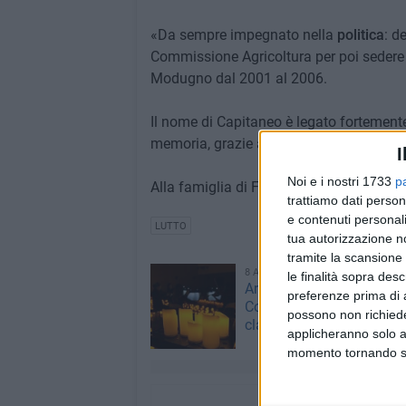
«Da sempre impegnato nella
politica
: d
Commissione Agricoltura per poi sedere 
Modugno dal 2001 al 2006.
Il nome di Capitaneo è legato fortemente a
memoria, grazie anche all'impegno di al
I
Noi e i nostri 1733
p
Alla famiglia di Francesco Maria Capita
trattiamo dati person
e contenuti personali
LUTTO
tua autorizzazione no
tramite la scansione 
8 AGOSTO 2026
le finalità sopra des
Arriva a Modugno "Piano
preferenze prima di 
Concert", un viaggio tra 
possono non richieder
classica e contemporane
applicheranno solo a
momento tornando su 