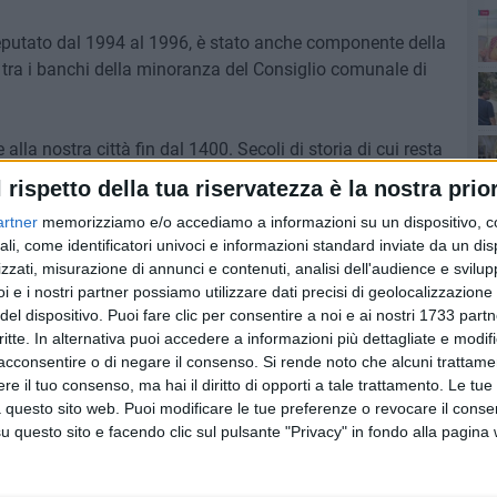
eputato dal 1994 al 1996, è stato anche componente della
tra i banchi della minoranza del Consiglio comunale di
lla nostra città fin dal 1400. Secoli di storia di cui resta
cuni discendenti come sindaci.
l rispetto della tua riservatezza è la nostra prior
ann
artner
memorizziamo e/o accediamo a informazioni su un dispositivo, c
neo va il nostro affettuoso abbraccio».
ali, come identificatori univoci e informazioni standard inviate da un di
Mo
zzati, misurazione di annunci e contenuti, analisi dell'audience e svilupp
i e i nostri partner possiamo utilizzare dati precisi di geolocalizzazione 
del dispositivo. Puoi fare clic per consentire a noi e ai nostri 1733 partn
co
7 AGOSTO 2026
critte. In alternativa puoi accedere a informazioni più dettagliate e modif
 Candle
21 anni fa l'incidente aereo
acconsentire o di negare il consenso.
Si rende noto che alcuni trattamen
musica
dell’ATR 72: il ricordo di
e il tuo consenso, ma hai il diritto di opporti a tale trattamento. Le tue
Qu
a
Modugno e del sindaco
 questo sito web. Puoi modificare le tue preferenze o revocare il conse
Montebruno
questo sito e facendo clic sul pulsante "Privacy" in fondo alla pagina