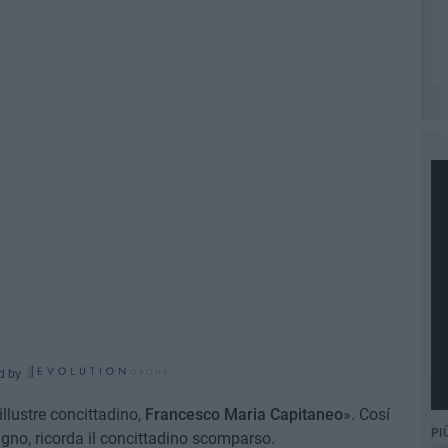
d by
llustre concittadino,
Francesco
Maria
Capitaneo
». Cosí
PI
gno, ricorda il concittadino scomparso.