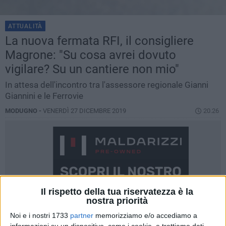
ATTUALITÀ
La nuova fermata RFI, il consigliere
Magrone: "Su cosa avrei dovuto
vigilare? Su un cantiere non mio"
In attesa dell'incontro tra l'assessore regionale Gianni
Giannini e le Ferrovie
MODUGNO -
VENERDÌ 27 DICEMBRE 2019
20.26
Il rispetto della tua riservatezza è la
nostra priorità
Noi e i nostri 1733
partner
memorizziamo e/o accediamo a