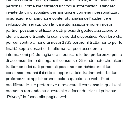
informazioni su un dispositivo, come i cookie, e trattiamo dati
personali, come identificatori univoci e informazioni standard
inviate da un dispositivo per annunci e contenuti personalizzati,
misurazione di annunci e contenuti, analisi dell'audience e
sviluppo dei servizi.
Con la tua autorizzazione noi e i nostri
38
partner possiamo utilizzare dati precisi di geolocalizzazione e
identificazione tramite la scansione del dispositivo. Puoi fare clic
per consentire a noi e ai nostri 1733 partner il trattamento per le
finalità sopra descritte. In alternativa puoi accedere a
La nuova fermata dei treni delle Ferrovie dello Stato a
informazioni più dettagliate e modificare le tue preferenze prima
Modugno è rinviata a data da destinarsi. Intanto l'assessore
di acconsentire o di negare il consenso.
Si rende noto che alcuni
regionale ai Trasporti Gianni Giannini incontrerà i vertici RFI
trattamenti dei dati personali possono non richiedere il tuo
per fare il punto della situazione. Scongiurata l'apertura lo
consenso, ma hai il diritto di opporti a tale trattamento. Le tue
scorso 15 dicembre resta da capire quali saranno i passi
preferenze si applicheranno solo a questo sito web. Puoi
successivi che le Ferrovie dovranno fare. Sulla questione
modificare le tue preferenze o revocare il consenso in qualsiasi
momento tornando su questo sito e facendo clic sul pulsante
interviene anche il consigliere di maggioranza Paolo
"Privacy" in fondo alla pagina web.
Magrone nell'ultimo consiglio comunale.
Il consigliere Magrone in consiglio comunale a
1 MINUTO
Modugno