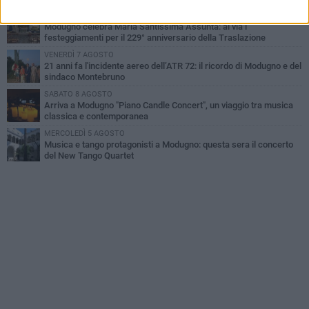
GIOVEDÌ 6 AGOSTO
Modugno celebra Maria Santissima Assunta: al via i
festeggiamenti per il 229° anniversario della Traslazione
VENERDÌ 7 AGOSTO
21 anni fa l'incidente aereo dell’ATR 72: il ricordo di Modugno e del
sindaco Montebruno
SABATO 8 AGOSTO
Arriva a Modugno "Piano Candle Concert", un viaggio tra musica
classica e contemporanea
MERCOLEDÌ 5 AGOSTO
Musica e tango protagonisti a Modugno: questa sera il concerto
del New Tango Quartet