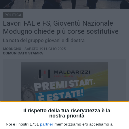
POLITICA
Lavori FAL e FS, Gioventù Nazionale
Modugno chiede più corse sostitutive
La nota del gruppo giovanile di destra
MODUGNO -
SABATO 19 LUGLIO 2025
COMUNICATO STAMPA
Il rispetto della tua riservatezza è la
nostra priorità
Noi e i nostri 1731
partner
memorizziamo e/o accediamo a