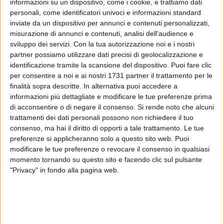
informazioni su un dispositivo, come i cookie, e trattiamo dati
personali, come identificatori univoci e informazioni standard
inviate da un dispositivo per annunci e contenuti personalizzati,
4
misurazione di annunci e contenuti, analisi dell'audience e
sviluppo dei servizi.
Con la tua autorizzazione noi e i nostri
partner possiamo utilizzare dati precisi di geolocalizzazione e
identificazione tramite la scansione del dispositivo. Puoi fare clic
I rappresentanti di
Gioventù Nazionale
dell'entroterra barese
per consentire a noi e ai nostri 1731 partner il trattamento per le
(Grumo Appula,
Modugno,
Palo del Colle) e di Gioia del Colle
finalità sopra descritte. In alternativa puoi accedere a
chiedono più organizzazione e più corse bus sostitutive per
informazioni più dettagliate e modificare le tue preferenze prima
colmare la mancanza di corse ferroviarie per Bari.
di acconsentire o di negare il consenso.
Si rende noto che alcuni
trattamenti dei dati personali possono non richiedere il tuo
consenso, ma hai il diritto di opporti a tale trattamento. Le tue
«Da inizio giugno a settembre le FAL hanno bloccato
preferenze si applicheranno solo a questo sito web. Puoi
l'accesso alla stazione di Bari Centrale, predisponendo un
modificare le tue preferenze o revocare il consenso in qualsiasi
servizio bus sostitutivo che parta dalla stazione di Bari Scalo
momento tornando su questo sito e facendo clic sul pulsante
e conduca a Bari Centrale, dilatando notevolmente i tempi di
"Privacy" in fondo alla pagina web.
viaggio; d'altro canto le FS annunciano per tutto il mese di
Luglio e quello di Agosto lavori sulla linea Bari-Taranto,
creando così molti disagi per i giovani lavoratori e studenti
della zona, che dovranno adattarsi alla carenza di corse dei