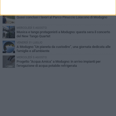
La banda della "marmotta" torna a Modugno, ma fugge a mani
vuote
MERCOLEDÌ 5 AGOSTO
Quasi conclusi i lavori al Parco Pinuccio Loiacono di Modugno
MERCOLEDÌ 5 AGOSTO
Musica e tango protagonisti a Modugno: questa sera il concerto
del New Tango Quartet
VENERDÌ 31 LUGLIO
A Modugno "Un pianeta da custodire”, una giornata dedicata alle
famiglie e all'ambiente
MERCOLEDÌ 5 AGOSTO
Progetto “Acqua Amica" a Modugno: in arrivo impianti per
l’erogazione di acqua potabile refrigerata