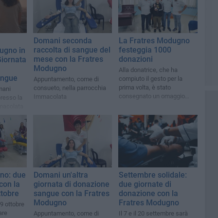
Domani seconda
La Fratres Modugno
raccolta di sangue del
festeggia 1000
ugno in
mese con la Fratres
donazioni
Giornata
Modugno
Alla donatrice, che ha
angue
compiuto il gesto per la
Appuntamento, come di
prima volta, è stato
consueto, nella parrocchia
mani
consegnato un omaggio
Immacolata
resso la
speciale
mmacolata
lica
no: due
Domani un'altra
Settembre solidale:
con la
giornata di donazione
due giornate di
ttobre
sangue con la Fratres
donazione con la
Modugno
Fratres Modugno
9 ottobre
are
Appuntamento, come di
Il 7 e il 20 settembre sarà