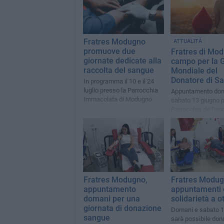
Fratres Modugno
ATTUALITÀ
promuove due
Fratres di Mod
giornate dedicate alla
campo per la 
raccolta del sangue
Mondiale del
Donatore di S
In programma il 10 e il 24
luglio presso la Parrocchia
Appuntamento do
Immacolata di Modugno
sabato 13 giugno p
Parrocchia dell'I
Viale della Repubb
Fratres Modugno,
Fratres Modug
appuntamento
appuntamenti 
domani per una
solidarietà a o
giornata di donazione
Domani e sabato 1
sangue
sarà possibile don