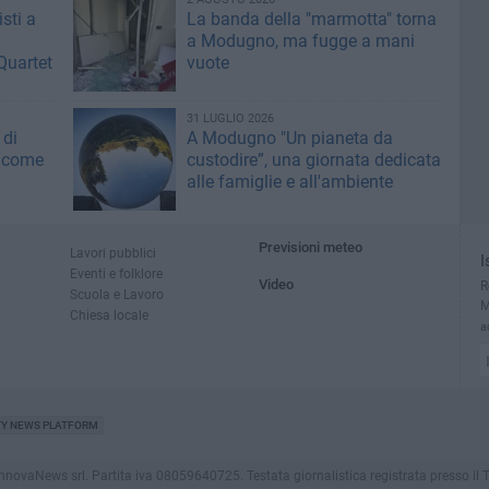
sti a
La banda della "marmotta" torna
a Modugno, ma fugge a mani
Quartet
vuote
31 LUGLIO 2026
 di
A Modugno "Un pianeta da
 come
custodire”, una giornata dedicata
alle famiglie e all'ambiente
Previsioni meteo
Lavori pubblici
I
Eventi e folklore
Video
R
Scuola e Lavoro
M
Chiesa locale
a
TY NEWS PLATFORM
aNews srl. Partita iva 08059640725. Testata giornalistica registrata presso il Tribuna