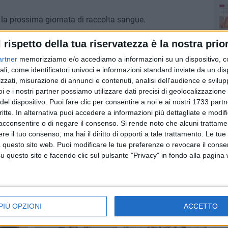
a prossima giornata di raccolta sangue.
l rispetto della tua riservatezza è la nostra prior
artner
memorizziamo e/o accediamo a informazioni su un dispositivo, c
7 AGOSTO 2026
ali, come identificatori univoci e informazioni standard inviate da un di
 Candle
21 anni fa l'incidente aereo
zzati, misurazione di annunci e contenuti, analisi dell'audience e svilupp
musica
dell’ATR 72: il ricordo di
ann
i e i nostri partner possiamo utilizzare dati precisi di geolocalizzazione 
a
Modugno e del sindaco
del dispositivo. Puoi fare clic per consentire a noi e ai nostri 1733 partn
Montebruno
critte. In alternativa puoi accedere a informazioni più dettagliate e modif
co
acconsentire o di negare il consenso.
Si rende noto che alcuni trattamen
e il tuo consenso, ma hai il diritto di opporti a tale trattamento. Le tue
 questo sito web. Puoi modificare le tue preferenze o revocare il conse
Mo
questo sito e facendo clic sul pulsante "Privacy" in fondo alla pagina
Qu
PIÙ OPZIONI
ACCETTO