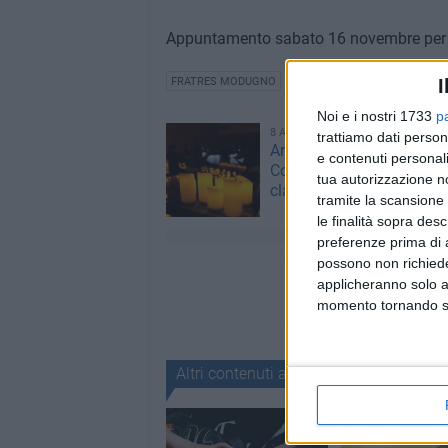
Appuntamento sabato 16 novembre per l
I
FRATRES MODUGNO
Noi e i nostri 1733
p
8 AGOSTO 2026
trattiamo dati person
Arriva a Modugno "Piano
e contenuti personali
Concert", un viaggio tra 
tua autorizzazione no
classica e contemporane
tramite la scansione 
le finalità sopra des
preferenze prima di 
possono non richieder
applicheranno solo a
momento tornando su 
Altri contenuti a tema