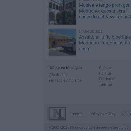
Musica e tango protagoni
Modugno: questa sera il
concerto del New Tango 
31 LUGLIO 2026
Assalto all'ufficio postale
Modugno: furgone usato
ariete
Notizie da Modugno
Cronaca
Politica
Vita di città
Enti locali
Territorio e Ambiente
Turismo
Contatti
Policy e Privacy
GOCI
© 2001-2026 ModugnoViva è un portale gestito da Innov