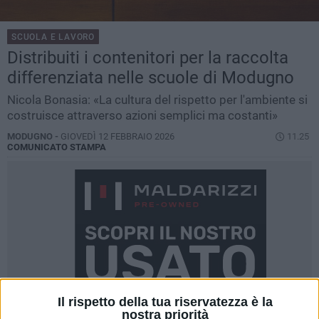
SCUOLA E LAVORO
Distribuiti i contenitori per la raccolta
differenziata nelle scuole di Modugno
Nicola Bonasia: «La cultura del rispetto per l'ambiente si
costruisce attraverso azioni semplici ma costanti»
MODUGNO -
GIOVEDÌ 12 FEBBRAIO 2026
11.25
COMUNICATO STAMPA
Il rispetto della tua riservatezza è la
nostra priorità