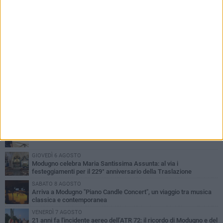
PIÙ LETTI QUESTA SETTIMANA
GIOVEDÌ 6 AGOSTO
Da Modugno al tendone di Bake Off Italia: Danila Paris tra i
concorrenti
MERCOLEDÌ 5 AGOSTO
Quasi conclusi i lavori al Parco Pinuccio Loiacono di Modugno
GIOVEDÌ 6 AGOSTO
Modugno celebra Maria Santissima Assunta: al via i
festeggiamenti per il 229° anniversario della Traslazione
SABATO 8 AGOSTO
Arriva a Modugno "Piano Candle Concert", un viaggio tra musica
classica e contemporanea
VENERDÌ 7 AGOSTO
21 anni fa l'incidente aereo dell’ATR 72: il ricordo di Modugno e del