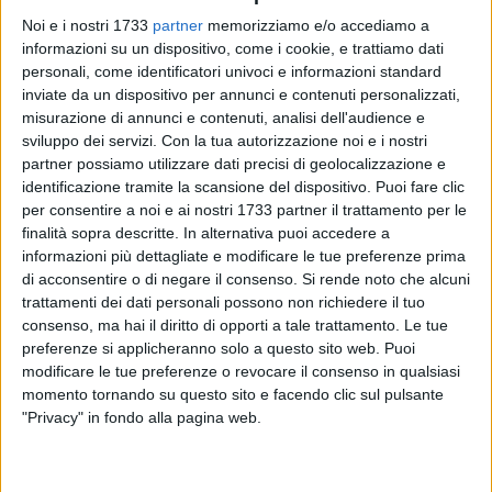
Noi e i nostri 1733
partner
memorizziamo e/o accediamo a
informazioni su un dispositivo, come i cookie, e trattiamo dati
personali, come identificatori univoci e informazioni standard
8
inviate da un dispositivo per annunci e contenuti personalizzati,
misurazione di annunci e contenuti, analisi dell'audience e
sviluppo dei servizi.
Con la tua autorizzazione noi e i nostri
partner possiamo utilizzare dati precisi di geolocalizzazione e
Prosegue l'impegno dell'
Amministrazione della città di
identificazione tramite la scansione del dispositivo. Puoi fare clic
Modugno
sul fronte della sostenibilità ambientale con
per consentire a noi e ai nostri 1733 partner il trattamento per le
un'azione concreta rivolta al mondo della scuola. Ieri ha
finalità sopra descritte. In alternativa puoi accedere a
preso il via, infatti, la
distribuzione dei contenitori per la
informazioni più dettagliate e modificare le tue preferenze prima
di acconsentire o di negare il consenso.
Si rende noto che alcuni
raccolta differenziata
negli Istituti Comprensivi "Don
trattamenti dei dati personali possono non richiedere il tuo
Lorenzo Milani – D'Assisi", "Via Napoli – F. Casavola" e "De
consenso, ma hai il diritto di opporti a tale trattamento. Le tue
Amicis – D. Alighieri".
preferenze si applicheranno solo a questo sito web. Puoi
modificare le tue preferenze o revocare il consenso in qualsiasi
L'iniziativa, promossa in collaborazione con Navita srl
momento tornando su questo sito e facendo clic sul pulsante
azienda che gestisce il servizio di igiene urbana in città,
"Privacy" in fondo alla pagina web.
rientra nelle attività di sensibilizzazione ambientale rivolte al
mondo della scuola e finalizzate a rafforzare comportamenti