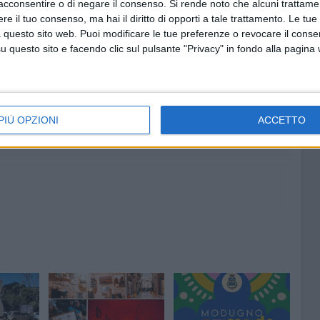
acconsentire o di negare il consenso.
Si rende noto che alcuni trattamen
re sia le famiglie con bambini che i giovani
».
e il tuo consenso, ma hai il diritto di opporti a tale trattamento. Le tue
 questo sito web. Puoi modificare le tue preferenze o revocare il conse
questo sito e facendo clic sul pulsante "Privacy" in fondo alla pagina
6 AGOSTO 2026
eo
Modugno celebra Maria
Santissima Assunta: al via i
festeggiamenti per il 229°
PIÙ OPZIONI
ACCETTO
anniversario della Traslazione