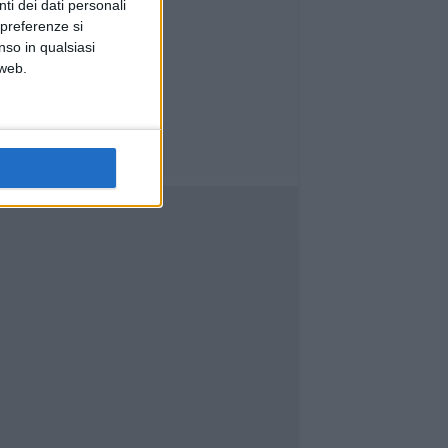
ti dei dati personali
 preferenze si
nso in qualsiasi
 web.