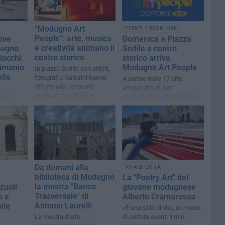
“Modugno Art
EVENTI E FOLKLORE
People”: arte, musica
uove
Domenica a Piazza
e creatività animano il
dugno.
Sedile e centro
centro storico
locchi
storico arriva
rimonio
Modugno Art People
In piazza Sedile con artisti,
lla
fotografi e ballerini hanno
A partire dalle 17 arte,
offerto alla comunità
artigianato, dj set,
momenti di cultura e
performance e food&drinks
ti di
condivisione
e in
Simposio
Da domani alla
VITA DI CITTÀ
biblioteca di Modugno
La "Poetry Art" del
la mostra "Banco
zuoli
giovane modugnese
Trasversale" di
o e
Alberto Cramarossa
Antonio Laurelli
vie
«È uno stile di vita, un modo
La mostra d'arte
di portare avanti il mio