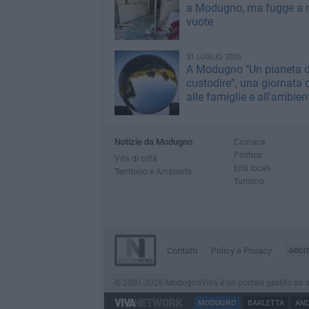
a Modugno, ma fugge a 
vuote
31 LUGLIO 2026
A Modugno "Un pianeta 
custodire”, una giornata 
alle famiglie e all'ambien
Notizie da Modugno
Cronaca
Politica
Vita di città
Enti locali
Territorio e Ambiente
Turismo
Contatti
Policy e Privacy
GOCI
© 2001-2026 ModugnoViva è un portale gestito da Innov
MODUGNO
BARLETTA
AND