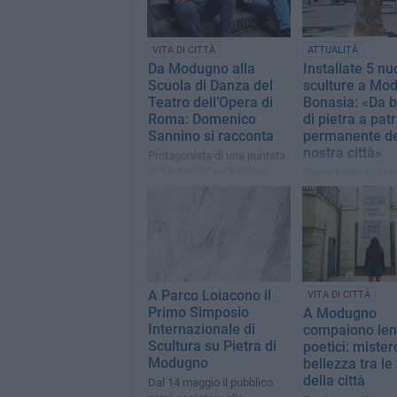
VITA DI CITTÀ
ATTUALITÀ
Da Modugno alla
Installate 5 n
Scuola di Danza del
sculture a Mo
Teatro dell’Opera di
Bonasia: «Da b
Roma: Domenico
di pietra a pat
Sannino si racconta
permanente de
nostra città»
Protagonista di una puntata
di "Under 25" su RaiPlay
Opere fatte da artis
fama internazional
occasione del 1° 
Internazionale "La
Rinascita"
A Parco Loiacono il
VITA DI CITTÀ
Primo Simposio
A Modugno
Internazionale di
compaiono len
Scultura su Pietra di
poetici: mister
Modugno
bellezza tra le 
della città
Dal 14 maggio il pubblico