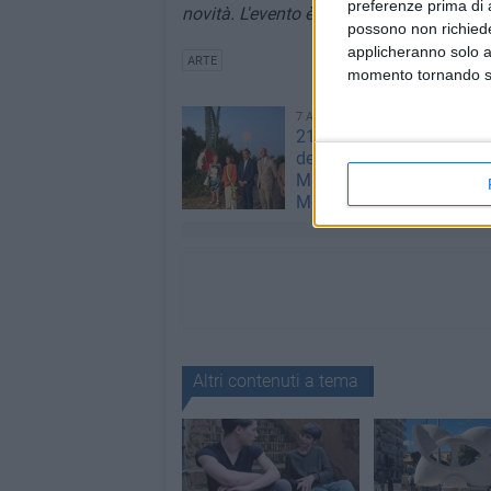
preferenze prima di 
novità. L'evento è pensato per coinvolge
possono non richieder
applicheranno solo a
ARTE
momento tornando su 
7 AGOSTO 2026
21 anni fa l'incidente aer
dell’ATR 72: il ricordo di
Modugno e del sindaco
Montebruno
Altri contenuti a tema