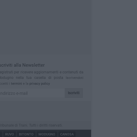
scriviti alla Newsletter
egistrati per ricevere aggiornamenti e contenuti da
odugno nella tua casella di posta
Iscrivendoti
ccetti i
termini
e la
privacy policy
Iscriviti
le di Trani. Tutti i diritti riservati.
O
RUVO
BITONTO
MODUGNO
CANOSA