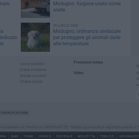
mani
Modugno: furgone usato come
ariete
29 LUGLIO 2026
da
Modugno, ordinanza sindacale
dedicata
per proteggere gli animali dalle
te
alte temperature
Previsioni meteo
Lavori pubblici
I
Eventi e folklore
Video
R
Scuola e Lavoro
M
Chiesa locale
a
TY NEWS PLATFORM
aNews srl. Partita iva 08059640725. Testata giornalistica registrata presso il Tribuna
RIA
BARI
TRANI
CORATO
BISCEGLIE
MOLFETTA
TERLIZZI
GIOVINAZZ