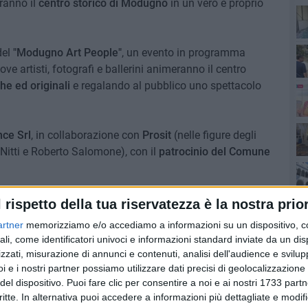
ranno il
centro storico di Modugno
in un vero e proprio
del
"Modugno Art People"
, un evento in programma
dove artisti, fotografi e ballerini animeranno il centro
he ed originali
e regalando al pubblico uno spettacolo
ce Srl
, in collaborazione con
Prosit
(nelle figure degli
Nitti e Roberto Salomone), con il
patrocinio del Comune
ann
ega
Andrea Ragnini, uno degli organizzatori
-
prevede
Qu
l rispetto della tua riservatezza è la nostra prior
al drink e aree market. Saranno presenti due zone musicali:
artner
memorizziamo e/o accediamo a informazioni su un dispositivo, c
storico, collegate da un percorso arricchito da installazioni
ali, come identificatori univoci e informazioni standard inviate da un di
ody painting ed un artista di street art, che realizzerà un
zzati, misurazione di annunci e contenuti, analisi dell'audience e svilupp
ltre sarà allestita una mostra fotografica, curata da
i e i nostri partner possiamo utilizzare dati precisi di geolocalizzazione 
del dispositivo. Puoi fare clic per consentire a noi e ai nostri 1733 partn
diali su grandi eventi live musicali nazionali. Tra le
critte. In alternativa puoi accedere a informazioni più dettagliate e modif
i ballerini di strada e break dance, insieme a tante altre