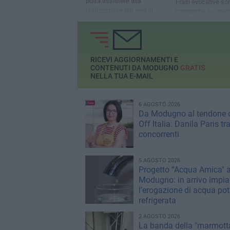
potrà assistere alla
Frasi evocative so
realizzazione dal vivo di
comparse su grandi
cinque sculture
adornano edifici sto
accompagnate da p
sparsi sul selciato
RICEVI AGGIORNAMENTI E
CONTENUTI DA MODUGNO
GRATIS
NELLA TUA E-MAIL
6 AGOSTO 2026
Da Modugno al tendone 
Off Italia: Danila Paris tra
concorrenti
5 AGOSTO 2026
Progetto “Acqua Amica" 
Modugno: in arrivo impian
l’erogazione di acqua pot
refrigerata
2 AGOSTO 2026
La banda della "marmotta