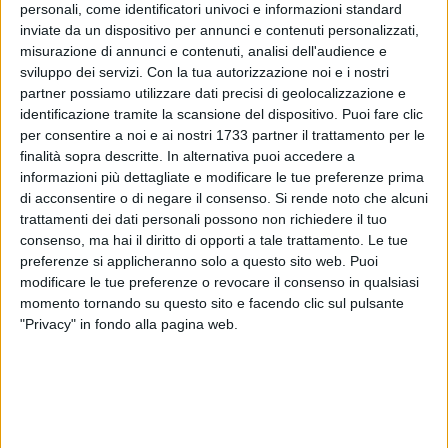
personali, come identificatori univoci e informazioni standard
inviate da un dispositivo per annunci e contenuti personalizzati,
misurazione di annunci e contenuti, analisi dell'audience e
sviluppo dei servizi.
Con la tua autorizzazione noi e i nostri
partner possiamo utilizzare dati precisi di geolocalizzazione e
identificazione tramite la scansione del dispositivo. Puoi fare clic
per consentire a noi e ai nostri 1733 partner il trattamento per le
Pubblicato l'avviso pubblico denominato "Un Fiore di Rara
finalità sopra descritte. In alternativa puoi accedere a
Bellezza", per l'erogazione di due contributi economici a
informazioni più dettagliate e modificare le tue preferenze prima
nuclei in cui vi siano minori di anni 14 affetti da malattie rare
di acconsentire o di negare il consenso.
Si rende noto che alcuni
trattamenti dei dati personali possono non richiedere il tuo
(certificate da struttura sanitaria pubblica) croniche, gravi e
consenso, ma hai il diritto di opporti a tale trattamento. Le tue
invalidanti che comportano una disabilità gravissima.
preferenze si applicheranno solo a questo sito web. Puoi
Il contributo è finalizzato ad alleggerire l'onere economico
modificare le tue preferenze o revocare il consenso in qualsiasi
sostenuto dalla famiglia per spese riferite ai minori affetti da
momento tornando su questo sito e facendo clic sul pulsante
grave disabilità, anche in considerazione dell'esistenza di
"Privacy" in fondo alla pagina web.
spese che risultano essere non rimborsabili e/o non
riconosciute dal Sistema Sanitario. Si tratta di un intervento
sperimentale, teso all'emersione del fabbisogno del territorio.
È possibile presentare istanza di ammissione al beneficio
consegnando la modulistica allegata all'Avviso all'Ufficio