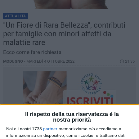
ATTUALITÀ
"Un Fiore di Rara Bellezza", contributi
per famiglie con minori affetti da
malattie rare
Ecco come fare richiesta
MODUGNO -
MARTEDÌ 4 OTTOBRE 2022
21.35
Il rispetto della tua riservatezza è la
nostra priorità
Noi e i nostri 1733
partner
memorizziamo e/o accediamo a
informazioni su un dispositivo, come i cookie, e trattiamo dati