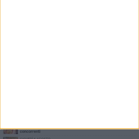
PIÙ LETTI QUESTA SETTIMANA
DOMENICA 2 AGOSTO
La banda della "marmotta" torna a Modugno, ma fugge a mani
vuote
MERCOLEDÌ 5 AGOSTO
Quasi conclusi i lavori al Parco Pinuccio Loiacono di Modugno
GIOVEDÌ 6 AGOSTO
Da Modugno al tendone di Bake Off Italia: Danila Paris tra i
concorrenti