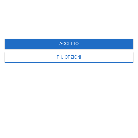
ACCETTO
PIÙ OPZIONI
Altri contenuti a tema
Esami di maturità, il Sindaco
SCUOLA E LAVORO
di Modugno: «È uno di quei
L’I.C. "Via Napoli – F.