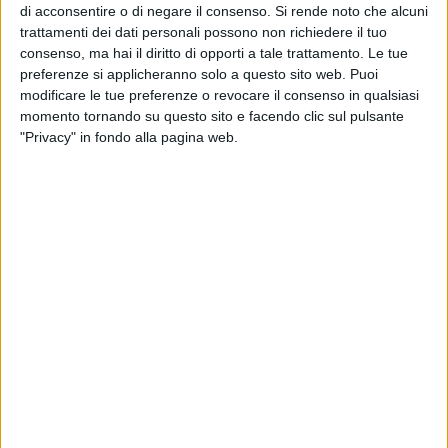
liberi e felici.
di acconsentire o di negare il consenso.
Si rende noto che alcuni
trattamenti dei dati personali possono non richiedere il tuo
Barletta è uno delle città in cui alcune famiglie hanno dato
consenso, ma hai il diritto di opporti a tale trattamento. Le tue
all'associazione la loro disponibilità per accogliere i piccoli
preferenze si applicheranno solo a questo sito web. Puoi
modificare le tue preferenze o revocare il consenso in qualsiasi
ucraini: attendono con gioia il loro arrivo.
momento tornando su questo sito e facendo clic sul pulsante
"Privacy" in fondo alla pagina web.
Nell'occasione abbiamo intervistato Francesco Bia,
presidente dell'associazione G.A.B.B.
In questo nuovo progetto quanti bambini verranno accolti,
da dove provengono e soprattutto in quali paesi verranno
accolti?
«Questo progetto è il settimo da quando abbiamo iniziato
questo percorso di accoglienza per minori provenienti
dall'Ucraina. Arriveranno 42 bambini dal 25 giugno al 25
agosto (date indicative). Stiamo avendo un ottimo riscontro,
abbiamo sempre più richieste da parte delle famiglie, in
modo particolare a Barletta. Ma soprattutto sono tante le
richieste da parte delle autorità ucraine di volerci mandare