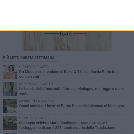
PIÙ LETTI QUESTA SETTIMANA
GIOVEDÌ 6 AGOSTO
Da Modugno al tendone di Bake Off Italia: Danila Paris tra i
concorrenti
DOMENICA 2 AGOSTO
La banda della "marmotta" torna a Modugno, ma fugge a mani
vuote
MERCOLEDÌ 5 AGOSTO
Quasi conclusi i lavori al Parco Pinuccio Loiacono di Modugno
GIOVEDÌ 6 AGOSTO
Modugno celebra Maria Santissima Assunta: al via i
festeggiamenti per il 229° anniversario della Traslazione