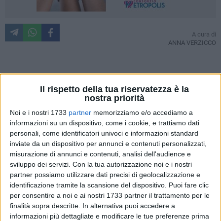
A cura di
ANNA VERZICCO
L'associazione G.A.B.B. (Gruppo Assistenza Bambini
Il rispetto della tua riservatezza è la
Bisognosi Onlus) di Modugno continua a realizzare e a
nostra priorità
rendere concreti progetti che donano – seppur per breve
Noi e i nostri 1733
partner
memorizziamo e/o accediamo a
periodo – 'nuova vita' ai più piccoli che vivono in territori
informazioni su un dispositivo, come i cookie, e trattiamo dati
devastati dalla guerra.
personali, come identificatori univoci e informazioni standard
inviate da un dispositivo per annunci e contenuti personalizzati,
Dopo l'accoglienza dei 16 bambini ucraini avvenuta prima di
misurazione di annunci e contenuti, analisi dell'audience e
Natale, ritorna una nuova ventata d'aria fatta di amore e
sviluppo dei servizi.
Con la tua autorizzazione noi e i nostri
leggerezza per altri piccoli dell'Ucraina, sconvolta ancora
partner possiamo utilizzare dati precisi di geolocalizzazione e
identificazione tramite la scansione del dispositivo. Puoi fare clic
dalla guerra. Questa volta si tratta di un periodo compreso
per consentire a noi e ai nostri 1733 partner il trattamento per le
tra il 25 giugno e il 25 agosto prossimi, nel quale i bambini
finalità sopra descritte. In alternativa puoi accedere a
potranno finalmente godere a pieno del loro diritto di essere
informazioni più dettagliate e modificare le tue preferenze prima