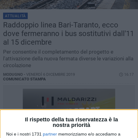
ATTUALITÀ
Raddoppio linea Bari-Taranto, ecco
dove fermeranno i bus sostitutivi dall'11
al 15 dicembre
Per consentire il completamento del progetto e
l'attivazione della nuova fermata diverse le variazioni alla
circolazione
MODUGNO -
VENERDÌ 6 DICEMBRE 2019
16.17
COMUNICATO STAMPA
Il rispetto della tua riservatezza è la
nostra priorità
Noi e i nostri 1731
partner
memorizziamo e/o accediamo a