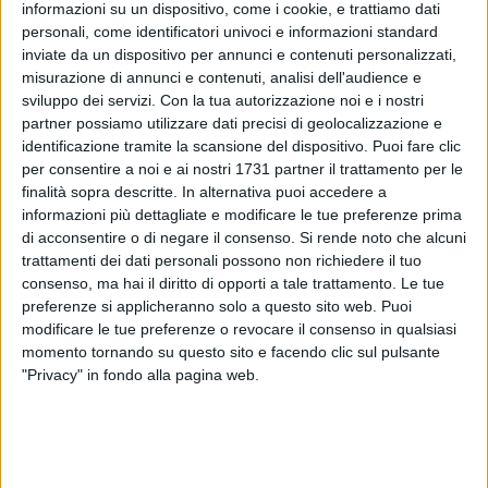
informazioni su un dispositivo, come i cookie, e trattiamo dati
personali, come identificatori univoci e informazioni standard
inviate da un dispositivo per annunci e contenuti personalizzati,
misurazione di annunci e contenuti, analisi dell'audience e
sviluppo dei servizi.
Con la tua autorizzazione noi e i nostri
partner possiamo utilizzare dati precisi di geolocalizzazione e
14
identificazione tramite la scansione del dispositivo. Puoi fare clic
per consentire a noi e ai nostri 1731 partner il trattamento per le
finalità sopra descritte. In alternativa puoi accedere a
informazioni più dettagliate e modificare le tue preferenze prima
Finalmente RFI comunica le variazioni alla circolazione che
di acconsentire o di negare il consenso.
Si rende noto che alcuni
verranno effettuate dall'11 al 15 dicembre per il
trattamenti dei dati personali possono non richiedere il tuo
completamento del raddoppio della linea Bari-Taranto e la
consenso, ma hai il diritto di opporti a tale trattamento. Le tue
preferenze si applicheranno solo a questo sito web. Puoi
conseguente attivazione della nuova discussa fermata di
modificare le tue preferenze o revocare il consenso in qualsiasi
Modugno.
momento tornando su questo sito e facendo clic sul pulsante
"Privacy" in fondo alla pagina web.
Le modifiche alla circolazione verranno effettuate dalle
11.30 di mercoledì 11 dicembre alle 11.30 di domenica 15
dicembre. Durante l'interruzione saranno garantiti bus
sostitutivi tra Acquaviva delle Fonti e Bari e tra Gioia del