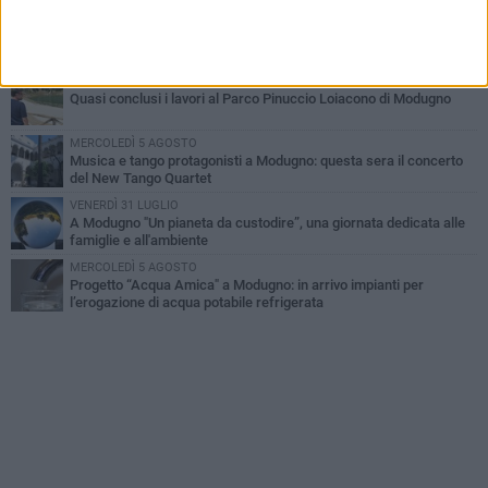
DOMENICA 2 AGOSTO
La banda della "marmotta" torna a Modugno, ma fugge a mani
vuote
MERCOLEDÌ 5 AGOSTO
Quasi conclusi i lavori al Parco Pinuccio Loiacono di Modugno
MERCOLEDÌ 5 AGOSTO
Musica e tango protagonisti a Modugno: questa sera il concerto
del New Tango Quartet
VENERDÌ 31 LUGLIO
A Modugno "Un pianeta da custodire”, una giornata dedicata alle
famiglie e all'ambiente
MERCOLEDÌ 5 AGOSTO
Progetto “Acqua Amica" a Modugno: in arrivo impianti per
l’erogazione di acqua potabile refrigerata