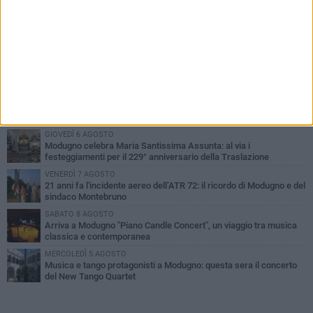
PIÙ LETTI QUESTA SETTIMANA
GIOVEDÌ 6 AGOSTO
Da Modugno al tendone di Bake Off Italia: Danila Paris tra i
concorrenti
MERCOLEDÌ 5 AGOSTO
Quasi conclusi i lavori al Parco Pinuccio Loiacono di Modugno
GIOVEDÌ 6 AGOSTO
Modugno celebra Maria Santissima Assunta: al via i
festeggiamenti per il 229° anniversario della Traslazione
VENERDÌ 7 AGOSTO
21 anni fa l'incidente aereo dell’ATR 72: il ricordo di Modugno e del
sindaco Montebruno
SABATO 8 AGOSTO
Arriva a Modugno "Piano Candle Concert", un viaggio tra musica
classica e contemporanea
MERCOLEDÌ 5 AGOSTO
Musica e tango protagonisti a Modugno: questa sera il concerto
del New Tango Quartet