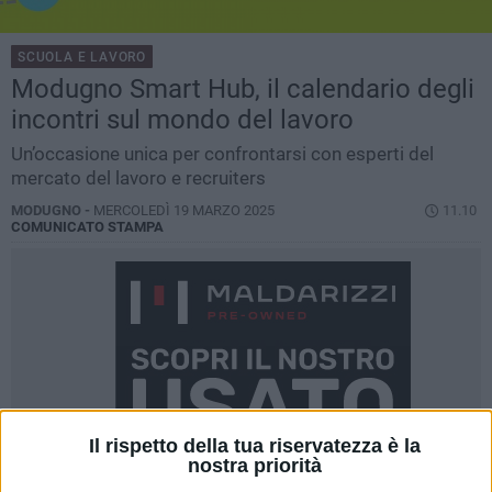
SCUOLA E LAVORO
Modugno Smart Hub, il calendario degli
incontri sul mondo del lavoro
Un’occasione unica per confrontarsi con esperti del
mercato del lavoro e recruiters
MODUGNO -
MERCOLEDÌ 19 MARZO 2025
11.10
COMUNICATO STAMPA
Il rispetto della tua riservatezza è la
nostra priorità