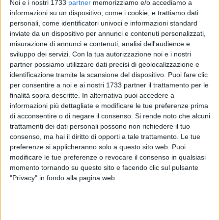
Noi e i nostri 1733
partner
memorizziamo e/o accediamo a
informazioni su un dispositivo, come i cookie, e trattiamo dati
personali, come identificatori univoci e informazioni standard
inviate da un dispositivo per annunci e contenuti personalizzati,
2
misurazione di annunci e contenuti, analisi dell'audience e
sviluppo dei servizi.
Con la tua autorizzazione noi e i nostri
partner possiamo utilizzare dati precisi di geolocalizzazione e
identificazione tramite la scansione del dispositivo. Puoi fare clic
Continua anche a marzo e aprile il progetto S.M.A.R.T. con
per consentire a noi e ai nostri 1733 partner il trattamento per le
incontri gratuiti dedicati al mondo del lavoro.
finalità sopra descritte. In alternativa puoi accedere a
informazioni più dettagliate e modificare le tue preferenze prima
Un'occasione unica per confrontarsi con esperti del mercato
di acconsentire o di negare il consenso.
Si rende noto che alcuni
del lavoro e recruiters e per scoprire nuove opportunità
trattamenti dei dati personali possono non richiedere il tuo
consenso, ma hai il diritto di opporti a tale trattamento. Le tue
professionali e lavorative.
preferenze si applicheranno solo a questo sito web. Puoi
modificare le tue preferenze o revocare il consenso in qualsiasi
Un ricco programma di appuntamenti che si terranno in Sala
momento tornando su questo sito e facendo clic sul pulsante
Beatrice Romita, presso il Palazzo di Polizia Locale:
"Privacy" in fondo alla pagina web.
19 marzo (15:00-18:00) – Carriera in Europa, opportunità
concrete; finanziamenti europei per fare impresa. Con la