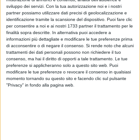
sviluppo dei servizi.
Con la tua autorizzazione noi e i nostri
partner possiamo utilizzare dati precisi di geolocalizzazione e
1
A cura di
identificazione tramite la scansione del dispositivo. Puoi fare clic
LA REDAZIONE
per consentire a noi e ai nostri 1733 partner il trattamento per le
finalità sopra descritte. In alternativa puoi accedere a
informazioni più dettagliate e modificare le tue preferenze prima
Seconda rilevazione sulle elezioni regionali in corso in
di acconsentire o di negare il consenso.
Si rende noto che alcuni
Puglia. Alle ore 19.00 di domenica 23 novembre, a Modugno
trattamenti dei dati personali possono non richiedere il tuo
ha votato il 27,71% degli aventi diritto. Il precedente dato alle
consenso, ma hai il diritto di opporti a tale trattamento. Le tue
preferenze si applicheranno solo a questo sito web. Puoi
regionali era del 30,77%. Prossimo aggiornamento alle ore
modificare le tue preferenze o revocare il consenso in qualsiasi
23.00.
momento tornando su questo sito e facendo clic sul pulsante
"Privacy" in fondo alla pagina web.
7 AGOSTO 2026
21 anni fa l'incidente aereo dell’ATR 72: il
ricordo di Modugno e del sindaco Montebruno
6 AGOSTO 2026
Modugno celebra Maria Santissima Assunta:
al via i festeggiamenti per il 229° anniversario
della Traslazione