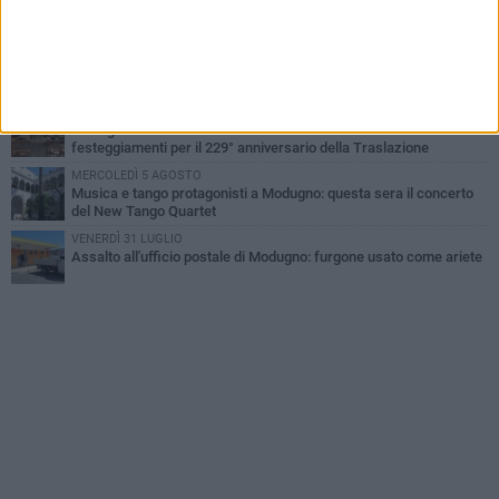
Quasi conclusi i lavori al Parco Pinuccio Loiacono di Modugno
GIOVEDÌ 6 AGOSTO
Da Modugno al tendone di Bake Off Italia: Danila Paris tra i
concorrenti
GIOVEDÌ 6 AGOSTO
Modugno celebra Maria Santissima Assunta: al via i
festeggiamenti per il 229° anniversario della Traslazione
MERCOLEDÌ 5 AGOSTO
Musica e tango protagonisti a Modugno: questa sera il concerto
del New Tango Quartet
VENERDÌ 31 LUGLIO
Assalto all'ufficio postale di Modugno: furgone usato come ariete