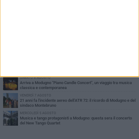
PIÙ LETTI QUESTA SETTIMANA
GIOVEDÌ 6 AGOSTO
Da Modugno al tendone di Bake Off Italia: Danila Paris tra i
concorrenti
MERCOLEDÌ 5 AGOSTO
Quasi conclusi i lavori al Parco Pinuccio Loiacono di Modugno
GIOVEDÌ 6 AGOSTO
Modugno celebra Maria Santissima Assunta: al via i
festeggiamenti per il 229° anniversario della Traslazione
SABATO 8 AGOSTO
Arriva a Modugno "Piano Candle Concert", un viaggio tra musica
classica e contemporanea
VENERDÌ 7 AGOSTO
21 anni fa l'incidente aereo dell’ATR 72: il ricordo di Modugno e del
sindaco Montebruno
MERCOLEDÌ 5 AGOSTO
Musica e tango protagonisti a Modugno: questa sera il concerto
del New Tango Quartet