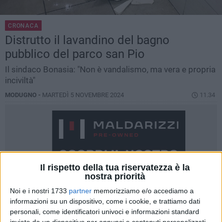
CRONACA
Distrutto il lavandino del bagno
pubblico del parco san Pio
Il sindaco Bonasia: "Non è vandalismo, ma vera e propria
inciviltà"
MODUGNO -
MARTEDÌ 5 NOVEMBRE 2024
11.34
Il rispetto della tua riservatezza è la
nostra priorità
Noi e i nostri 1733
partner
memorizziamo e/o accediamo a
informazioni su un dispositivo, come i cookie, e trattiamo dati
personali, come identificatori univoci e informazioni standard