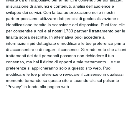
inviate da un dispositivo per annunci e contenuti personalizzati,
misurazione di annunci e contenuti, analisi dell'audience e
sviluppo dei servizi.
Con la tua autorizzazione noi e i nostri
partner possiamo utilizzare dati precisi di geolocalizzazione e
30
identificazione tramite la scansione del dispositivo. Puoi fare clic
per consentire a noi e ai nostri 1733 partner il trattamento per le
finalità sopra descritte. In alternativa puoi accedere a
"Ancora una volta ci troviamo di fronte alla completa idiozia
informazioni più dettagliate e modificare le tue preferenze prima
di chi trova "divertente" distruggere beni comuni. Questa
di acconsentire o di negare il consenso.
Si rende noto che alcuni
trattamenti dei dati personali possono non richiedere il tuo
volta, a farne le spese è il lavandino dei bagni pubblici di
consenso, ma hai il diritto di opporti a tale trattamento. Le tue
Parco San Pio, ridotto completamente in mille pezzi".
preferenze si applicheranno solo a questo sito web. Puoi
modificare le tue preferenze o revocare il consenso in qualsiasi
Così scrive sui social, dopo lo spiacevole episodio, il sindaco
momento tornando su questo sito e facendo clic sul pulsante
Bonasia.
"Privacy" in fondo alla pagina web.
"Questo non è solo vandalismo, è vera e propria inciviltà. E
no, nemmeno le telecamere, in questo caso, avrebbero
potuto fermare tanta stupidità".
8 AGOSTO 2026